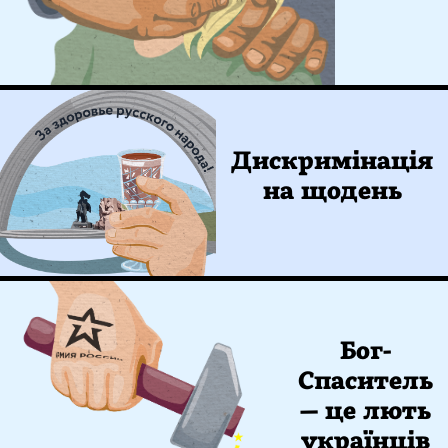
Дискримінація
на щодень
Бог-
Спаситель
— це лють
українців