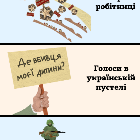
робітниці
Голоси в
українській
пустелі