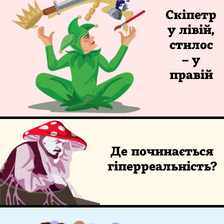
Скіпетр
у лівій,
стилос
– у
правій
Де починається
гіперреальність?