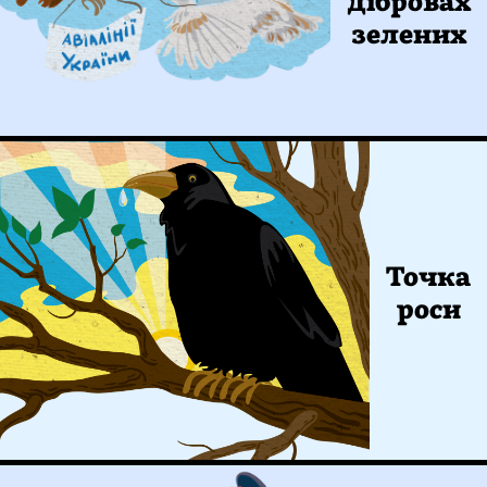
дібровах
зелених
Точка
роси