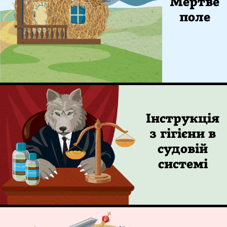
Мертве
поле
Інструкція
з гігієни в
судовій
системі