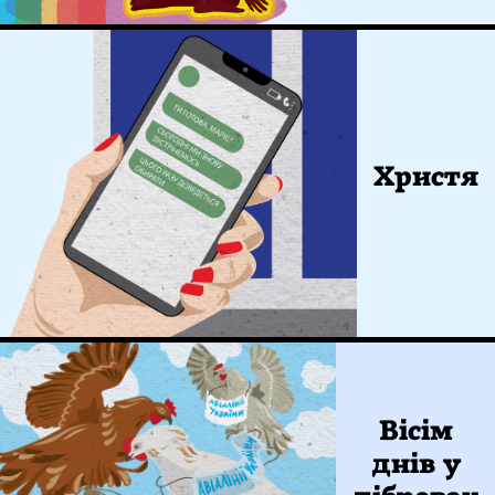
Христя
Вісім
днів у