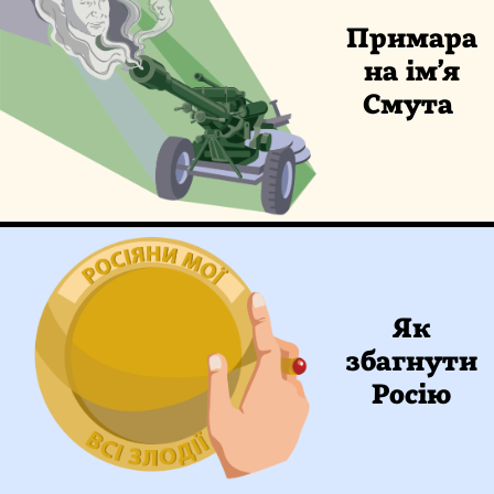
Примара
на ім’я
Смута
Як
збагнути
Росію