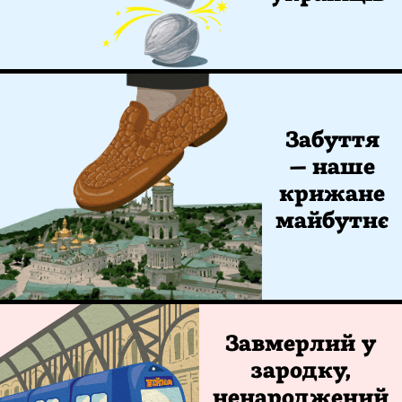
Забуття
— наше
крижане
майбутнє
Завмерлий у
зародку,
ненароджений