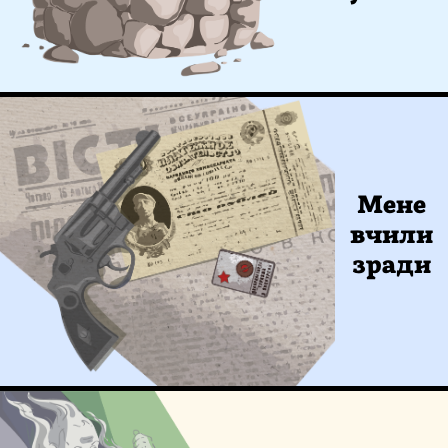
Мене
вчили
зради