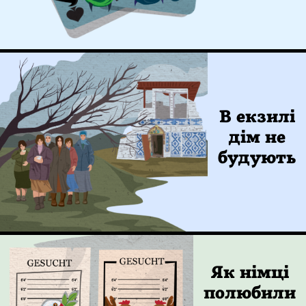
В екзилі
дім не
будують
Як німці
полюбили