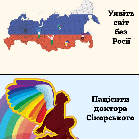
Уявіть
світ
без
Росії
Пацієнти
доктора
Сікорського