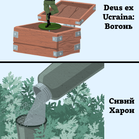
Deus ex
Ucraina:
Вогонь
Сивий
Харон