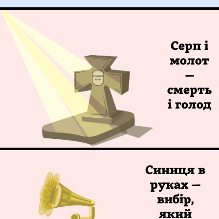
Серп і
молот
—
смерть
і голод
Синиця в
руках —
вибір,
який