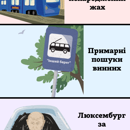
жах
Примарні
пошуки
винних
Люксембург
за