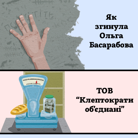
Як
згинула
Ольга
Басарабова
ТОВ
“Клептократи
обʼєднані”