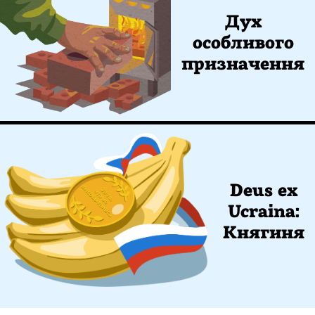
Дух
особливого
призначення
Deus ex
Ucraina:
Княгиня