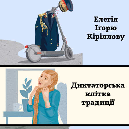
Елегія
Іґорю
Кіріллову
Диктаторська
клітка
традиції