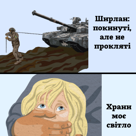
Ширлан:
покинуті,
але не
прокляті
Храни
моє
світло