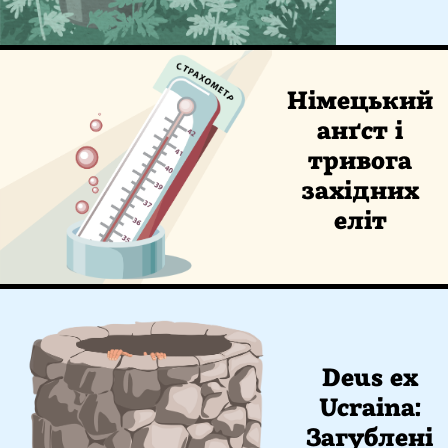
Німецький
анґст і
тривога
західних
еліт
Deus ex
Ucraina:
Загублені