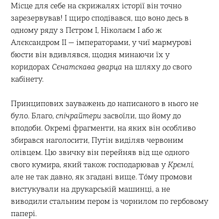
Місце для себе на скрижалях історії він точно
зарезервував! І щиро сподівався, що воно десь в
одному ряду з Пєтром І, Ніколаєм І або ж
Алєксандром ІІ — імператорами, у чиї мармурові
бюсти він вдивлявся, щодня минаючи їх у
коридорах
Сєнатскава дварца
на шляху до свого
кабінету.
Принципових зауважень до написаного в нього не
було. Благо,
спічрайтери
засвоїли, що йому до
вподоби. Окремі фрагменти, на яких він особливо
збирався наголосити, Путін виділяв червоним
олівцем. Цю звичку він перейняв від ще одного
свого кумира, який також господарював у
Крємлі,
але не так давно, як згадані вище. То́му промови
вистукували на друкарській машинці, а не
виводили стальним пером із чорнилом по гербовому
папері.