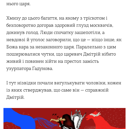
нього царя.
Хмизу до цього багаття, на якому з тріскотом і
безповоротно догорав здоровий глузд москвичів,
докинув голод. Люди спочатку зашепотіли, а
невдовзі й уголос заговорили, що це — ніщо інше, як
Божа кара за незаконного царя. Паралельно з цим
поширювалися чутки, що царевич Дмітрій нібито
живий і повинен зійти на престол замість
узурпатора Ґадунова.
І тут нізвідки почали вигулькувати чоловіки, кожен
із яких стверджував, що саме він — справжній
Дмітрій.