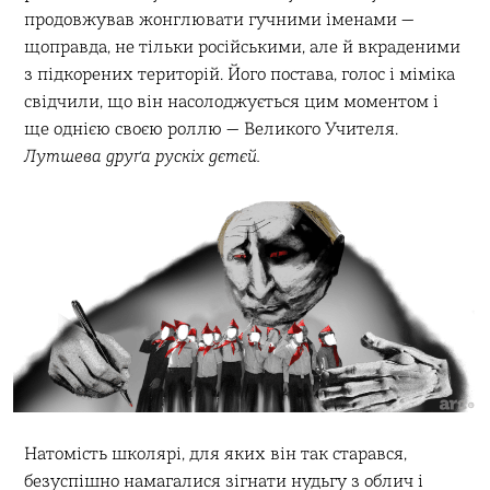
продовжував жонглювати гучними іменами —
щоправда, не тільки російськими, але й вкраденими
з підкорених територій. Його постава, голос і міміка
свідчили, що він насолоджується цим моментом і
ще однією своєю роллю — Великого Учителя.
Лутшева друґа рускіх дєтєй.
Натомість школярі, для яких він так старався,
безуспішно намагалися зігнати нудьгу з облич і