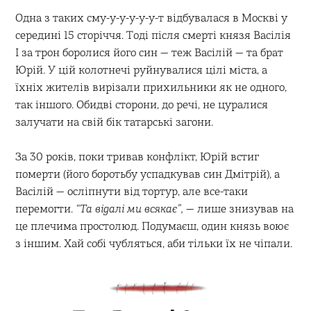
Одна з таких сму-у-у-у-у-у-т відбувалася в Москві у
середині 15 сторіччя. Тоді після смерті князя Васілія
І за трон боролися його син — теж Васілій — та брат
Юрій. У цій колотнечі руйнувалися цілі міста, а
їхніх жителів вирізали прихильники як не одного,
так іншого. Обидві сторони, до речі, не цуралися
залучати на свій бік татарські загони.
За 30 років, поки тривав конфлікт, Юрій встиг
померти (його боротьбу успадкував син Дмітрій), а
Васілій — осліпнути від тортур, але все-таки
перемогти.
“Та відалі ми всякає”,
— лише знизував на
це плечима простолюд. Подумаєш, один князь воює
з іншим. Хай собі чубляться, аби тільки їх не чіпали.