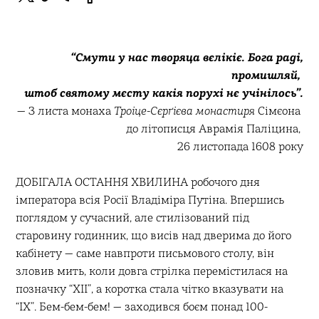
“С
мути у нас творяца вєлікіє. Бога раді,
промишляй,
штоб святому мєсту какія порухі нє учінілось”.
— З листа монаха
Троіце-Сєрґієва монастиря
Сімєона
до літописця Аврамія Паліцина,
26 листопада 1608 року
ДОБІГАЛА ОСТАННЯ ХВИЛИНА робочого дня
імператора всія Росії Владіміра Путіна. Впершись
поглядом у сучасний, але стилізований під
старовину годинник, що висів над дверима до його
кабінету — саме навпроти письмового столу, він
зловив мить, коли довга стрілка перемістилася на
позначку “XII”, а коротка стала чітко вказувати на
“IX”. Бем-бем-бем! — заходився боєм понад 100-