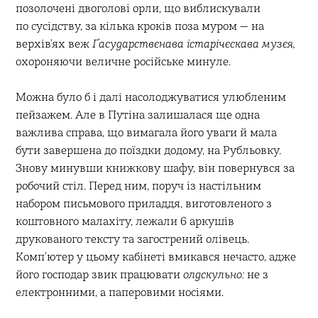
позолочені двоголові орли, що виблискували
по сусідству, за кілька кроків поза муром — на
верхів’ях веж
Ґасударствєнава істарічєскава музєя,
охороняючи величне російське минуле.
Можна було б і далі насолоджуватися улюбленим
пейзажем. Але в Путіна залишалася ще одна
важлива справа, що вимагала його уваги й мала
бути завершена до поїздки додому, на Рубльовку.
Знову минувши книжкову шафу, він повернувся за
робочий стіл. Перед ним, поруч із настільним
набором письмового приладдя, виготовленого з
коштовного малахіту, лежали 6 аркушів
друкованого тексту та загострений олівець.
Комп’ютер у цьому кабінеті вмикався нечасто, адже
його господар звик працювати
олдскульно:
не з
електронними, а паперовими носіями.