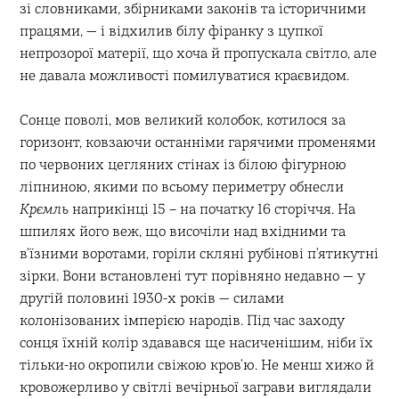
зі словниками, збірниками законів та історичними
працями, — і відхилив білу фіранку з цупкої
непрозорої матерії, що хоча й пропускала світло, але
не давала можливості помилуватися краєвидом.
Сонце поволі, мов великий колобок, котилося за
горизонт, ковзаючи останніми гарячими променями
по червоних цегляних стінах із білою фігурною
ліпниною, якими по всьому периметру обнесли
Крємль
наприкінці 15 – на початку 16 сторіччя. На
шпилях його веж, що височіли над вхідними та
в’їзними воротами, горіли скляні рубінові п’ятикутні
зірки. Вони встановлені тут порівняно недавно — у
другій половині 1930-х років — силами
колонізованих імперією народів. Під час заходу
сонця їхній колір здавався ще насиченішим, ніби їх
тільки-но окропили свіжою кров’ю. Не менш хижо й
кровожерливо у світлі вечірньої заграви виглядали