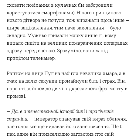
сховати позіхання в кулачках (їм заборонили
користуватися смартфонами). Нічого принципово
нового дітвора не почула, тож виражати щось інше —
щире зацікавлення, тим паче захоплення — було
складно. Мужньо тримали марку лише ті, кому
випало сидіти на великих помаранчевих попарадах
одразу перед сценою. Зрозуміло, вони ж під
прицілом телекамер.
Раптом на лице Путіна набігла невелика хмара, а в
очах на долю секунди промайнули біль і страх. Він,
нарешті, дійшов до двічі підкресленого фрагменту в
промові.
—
Да, в атєчєствєнной історії билі і траґічєскіє
страніци,
— імператор опанував свій вираз обличчя,
але голос все ще видавав його занепокоєння. Ще б
пак, адже він привселюдно заговорив про свій