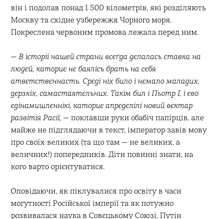
він і подолав понад 1 500 кілометрів, які розділяють
Москву та східне узбережжя Чорного моря.
Покреслена червоним промова лежала перед ним.
—
В історіі нашей страни всєґда дєлалась ставка на
людєй, каториє нє баялісь брать на сєбя
атвєтствєннасть. Срєді ніх било і нємало маладих,
дєрзкіх, самастаятєльних. Такім бил і Пьотр І, і єво
єдінамишлєннікі, каториє апрєдєлілі новий вєктар
развітія Расії,
— поклавши руки обабіч папірців, але
майже не підглядаючи в текст, імператор завів мову
про своїх великих (та що там — не великих, а
величних!) попередників. Діти повинні знати, на
кого варто орієнтуватися.
Оповідаючи, як піклувалися про освіту в часи
могутності Російської імперії та як потужно
розвивалася наука в Совєцькому Союзі, Путін