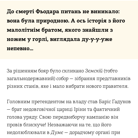
До смерті Фьодара питань не виникало:
вона була природною. А ось історія з його
малолітнім братом, якого знайшли з
ножем у горлі, виглядала ду-у-у-уже
непевно…
За рішенням бояр було скликано
Зємскій
(тобто
загальнодержавний)
собор
— зібрання представників
різних станів, яке і мало вибрати нового правителя.
Головним претендентом на владу став Баріс Ґадунов
— брат недовговічної цариці Іріни та фактичний
голова уряду. Свою передвиборчу кампанію він
провів блискуче! Незважаючи на те, що його
недолюблювали в
Думє
— дорадчому органі при