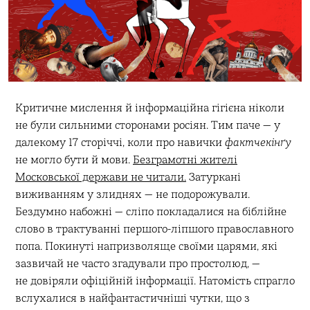
Критичне мислення й інформаційна гігієна ніколи
не були сильними сторонами росіян. Тим паче — у
далекому 17 сторіччі, коли про навички
фактчекінґу
не могло бути й мови.
Безграмотні жителі
Московської держави не читали.
Затуркані
виживанням у злиднях — не подорожували.
Бездумно набожні — сліпо покладалися на біблійне
слово в трактуванні першого-ліпшого православного
попа. Покинуті напризволяще своїми царями, які
зазвичай не часто згадували про простолюд, —
не довіряли офіційній інформації. Натомість спрагло
вслухалися в найфантастичніші чутки, що з