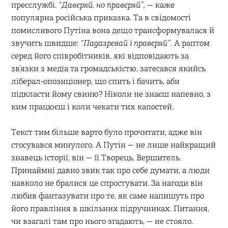
пресслужбі.
“Давєряй, но правєряй”,
— каже
популярна російська приказка. Та в свідомості
помисливого Путіна вона дещо трансформувалася й
звучить швидше:
“Падазрєвай і правєряй”.
А раптом
серед його співробітників, які відповідають за
зв’язки з медіа та громадськістю, затесався якийсь
ліберал-опозиціонер, що спить і бачить, аби
підкласти йому свиню? Ніколи не знаєш напевно, з
ким працюєш і коли чекати тих капостей.
Текст тим більше варто було прочитати, адже він
стосувався минулого. А Путін — не лише найкращий
знавець історії, він — її Творець, Вершитель.
Принаймні давно звик так про себе думати, а люди
навколо не бралися це спростувати. За нагоди він
любив фантазувати про те, як саме напишуть про
його правління в шкільних підручниках. Питання,
чи взагалі там про нього згадають, — не стояло.