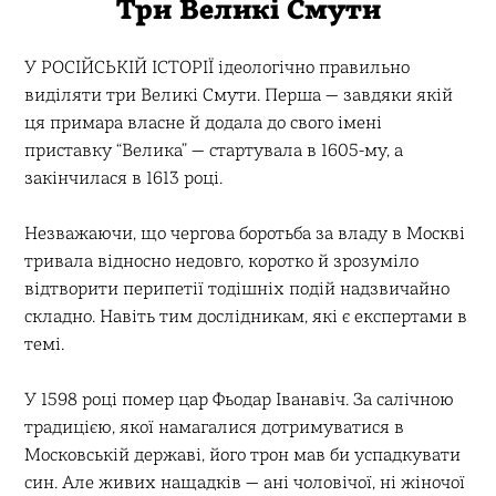
Три Великі Смути
У РОСІЙСЬКІЙ ІСТОРІЇ ідеологічно правильно
виділяти три Великі Смути. Перша — завдяки якій
ця примара власне й додала до свого імені
приставку “Велика” — стартувала в 1605-му, а
закінчилася в 1613 році.
Незважаючи, що чергова боротьба за владу в Москві
тривала відносно недовго, коротко й зрозуміло
відтворити перипетії тодішніх подій надзвичайно
складно. Навіть тим дослідникам, які є експертами в
темі.
У 1598 році помер цар Фьодар Іванавіч. За салічною
традицією, якої намагалися дотримуватися в
Московській державі, його трон мав би успадкувати
син. Але живих нащадків — ані чоловічої, ні жіночої