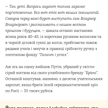
—
Так, дєті. Вапроси задают толька заранєє
подґатовлєниє. Бєз вот етіх вот ваших ізмишлєній.
Сєводня пєрєд вамі будєт виступать сам Владімір
Владіміровіч і рассказивать о нашем вєліком
прошлом і будущєм,
— давала останні настанови
жінка років 40–45, із коротким русявим волоссям та
в чорній діловій сукні до колін, пробігаючи поміж
рядами учнів і мнучи в правиці сріблясту ручку з
логотипом фонду
“Талант і успєх”.
Аж ось на сцену вийшов Путін, убраний у світло-
сірий костюм від свого улюбленого бренду
“Бріоні”.
Останній коштував, напевно, з десяток учительських
зарплат, якщо брати їхній середньостатичний зріз
по Росії — 35 тисяч рублів.