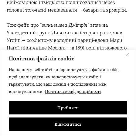
неймовірною швидкістю поширювалися через
головні тогочасні медіаканали — базари та ярмарки.
Тож фейк про
“вижившева Дмітрія”
впав на
благодатний ґрунт. Дивовижна історія про те, як в
Углічі — особистому володінні цариці-вдови Марії
Наґої, північніше Москви — в 1591 році від ножового
поранення в горло загинув не справжній царевич, а
Політика файлів cookie
дуже схожий хлопчик, яким його встигли
На нашому веб-сайті використовуються файли cookie,
підмінити, користувалася неабиякою популярністю.
щоб аналізувати, як використовується сайт, і
гарантувати, що ваш досвід є послідовним між
У 1603 році в невеликому містечку Брагін, що
відвідуваннями.
Політика конфіденційності
перебувало тоді в складі Речі Посполитої, один зі
слуг князя Адама Вишневецького зліг у ліжко з
Прийняти
важкою хворобою. Думаючи, що помре, він попросив
посповідатися. Під час відвертої розмови з
ксьондзом хлопець зізнався, що насправді він —
Відмовитись
царевич Дмітрій, а на підтвердження показав