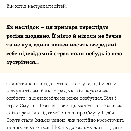
Він хотів настрахати дітей.
Як наслідок — ця примара переслідує
росіян щоденно. Її ніхто й ніколи не бачив
та не чув, однак кожен носить всередині
себе підсвідомий страх коли-небудь із нею
зустрітися…
Садистична природа Путіна прагнула, щоби вони
відчули ті самі біль і страх, які він переживає
особисто і від яких ніяк не може позбутися. Біль і
страх Смути. Щоби ця, поки що малолітня, російська
еліта тремтіла від самої згадки про Смуту. Щоби
Смута стала їхньою раною, яка постійно кровоточить
та ніяк не загоїться. Щоби в дорослому житті ці діти