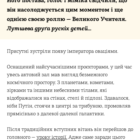
Його постава, голос і міміка свідчили, що
він насолоджується цим моментом і ще
однією своєю роллю — Великого Учителя.
Лутшева друґа рускіх дєтєй…
Присутні зустріли появу імператора оваціями.
Оснащений найсучаснішими проєкторами, у цей час
увесь актовий зал мав вигляд безмежного
космічного простору. З планетами, кометами,
зірками та іншими небесними тілами, які
відображалися на стінах, стелі й підлозі. Здавалося,
ніби Путін, стоячи в центрі за трибуною, промовляв
прямісінько з далекої-далекої галактики.
Після традиційних вступних вітань він перейшов до
головного —
уроку історії.
Адже саме заради цього