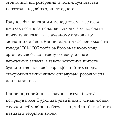
оговталися від розорення, а поміж суспільства
наростала недовіра один до одного.
Ґадунов був непоганим менеджером і насправді
вживав досить раціональні заходи, аби подолати
кризу та допомогти плачевному становищу
звичайних людей. Наприклад, під час неврожаю та
голоду 1601–1603 років за його вказівкою уряд
організував безкоштовну роздачу зерна з
державних запасів, а також розгорнув широке
будівництво церков і фортифікаційних споруд,
створюючи таким чином оплачувані робочі місця
для населення.
Попри це, сприйняття Ґадунова в суспільстві
погіршувалося. Бурхлива уява й довгі язики людей
снували неймовірні побрехеньки, які нині прийнято
називати теоріями змови.