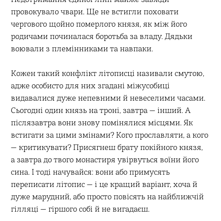
провокувало чвари. Ще не встигли поховати
чергового щойно померлого князя, як між його
родичами починалася боротьба за владу. Дядьки
воювали з племінниками та навпаки.
Кожен такий конфлікт літописці називали смутою,
адже особисто для них згадані міжусобиці
видавалися дуже непевними й невеселими часами.
Сьогодні один князь на троні, завтра — інший. А
післязавтра вони знову помінялися місцями. Як
встигати за цими змінами? Кого прославляти, а кого
— критикувати? Присягнеш брату покійного князя,
а завтра до твого монастиря увірвуться воїни його
сина. І тоді начувайся: вони або примусять
переписати літопис — і це кращий варіант, хоча й
дуже марудний, або просто повісять на найближчій
гілляці — гіршого собі й не вигадаєш.