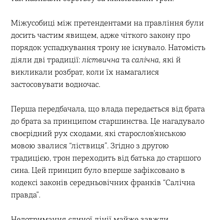
Міжусобиці між претендентами на правління були
досить частим явищем, адже чіткого закону про
порядок успадкування трону не існувало. Натомість
діяли дві традиції:
ліствична
та
салічна,
які й
викликали розбрат, коли їх намагалися
застосовувати водночас.
Перша передбачала, що влада передається від брата
до брата за принципом старшинства. Це нагадувало
своєрідний рух сходами, які старослов’янською
мовою звалися “ліствиця”. Згідно з другою
традицією, трон переходить від батька до старшого
сина. Цей принцип було вперше зафіксовано в
кодексі законів середньовічних франків “Салічна
правда”.
Недотримання єдиної лінії майже завжди