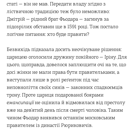
статі — він не мав. Передати владу згідно з
ліствичною традицією теж було неможливо:
Дмітрій — рідний брат Фьодара — загинув за
підозрілих обставин ще в 1591 році. Тож постало
логічне питання: хто буде правити?
Безвихідь підказала досить неочікуване рішення:
царицею оголосили дружину покійного — Іріну. Для
цього, щоправда, довелося заплющити очі на те, що
досі жінки не мали права бути правительками, а
виступали лише в ролі реґенток під час
неповноліття своїх синів — законних спадкоємців
трону. Проте цариця подарованої боярами
емансипації
не оцінила й відмовилася від престолу
вже на дев’ятий день після смерті чоловіка. Таким
чином Фьодар виявився останнім московським
правителем із династії Рюриковичів.