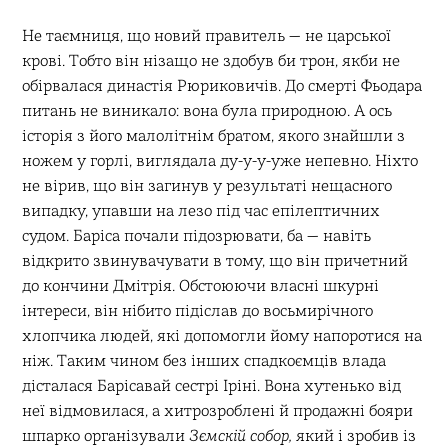
Не таємниця, що новий правитель — не царської
крові. Тобто він нізащо не здобув би трон, якби не
обірвалася династія Рюриковичів. До смерті Фьодара
питань не виникало: вона була природною. А ось
історія з його малолітнім братом, якого знайшли з
ножем у горлі, виглядала ду-у-у-уже непевно. Ніхто
не вірив, що він загинув у результаті нещасного
випадку, упавши на лезо під час епілептичних
судом. Баріса почали підозрювати, ба — навіть
відкрито звинувачувати в тому, що він причетний
до кончини Дмітрія. Обстоюючи власні шкурні
інтереси, він нібито підіслав до восьмирічного
хлопчика людей, які допомогли йому напоротися на
ніж. Таким чином без інших спадкоємців влада
дісталася Барісавай сестрі Іріні. Вона хутенько від
неї відмовилася, а хитрозроблені й продажні бояри
шпарко організували
Зємскій собор,
який і зробив із