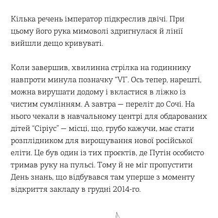
Кілька речень імператор підкреслив двічі. При
цьому його рука мимоволі здригнулася й лінії
вийшли дещо кривуваті.
Коли завершив, хвилинна стрілка на годиннику
навпроти минула позначку “VI”. Ось тепер, нарешті,
можна вирушати додому і вкластися в ліжко із
чистим сумлінням. А завтра — переліт до Сочі. На
нього чекали в навчальному центрі для обдарованих
дітей “Сіріус” — місці, що, грубо кажучи, має стати
розплідником для вирощування нової російської
еліти. Це був один із тих проєктів, де Путін особисто
тримав руку на пульсі. Тому й не міг пропустити
День знань, що відбувався там уперше з моменту
відкриття закладу в грудні 2014-го.