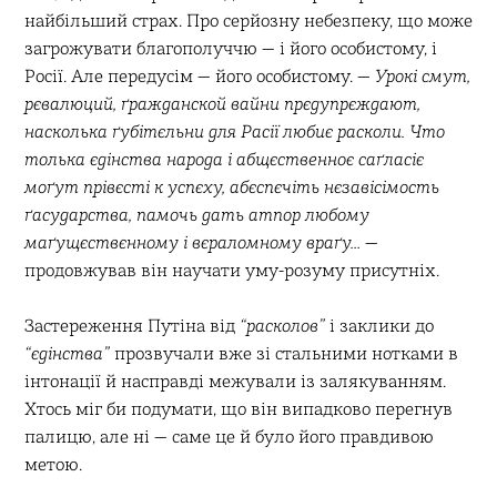
найбільший страх. Про серйозну небезпеку, що може
загрожувати благополуччю — і його особистому, і
Росії. Але передусім — його особистому.
— Урокі смут,
рєвалюций, ґражданской вайни прєдупрєждают,
насколька ґубітєльни для Расії любиє расколи. Что
толька єдінства народа і абщєственноє саґласіє
моґут прівєсті к успєху, абєспєчіть нєзавісімость
ґасударства, памочь дать атпор любому
маґущєствєнному і вєраломному враґу…
—
продовжував він научати уму-розуму присутніх.
Застереження Путіна від
“расколов”
і заклики до
“єдінства”
прозвучали вже зі стальними нотками в
інтонації й насправді межували із залякуванням.
Хтось міг би подумати, що він випадково перегнув
палицю, але ні — саме це й було його правдивою
метою.