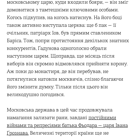
московському царю, куди входили бояри, — він зміг
домовитися з тамтешніми ключовими особами.
Когось підкупив, на когось натиснув. На його боці
також активно виступала церква: ще б пак — її
очільник, патріарх Іов, був прямим ставлеником
Баріса. Тож, попри протистояння декількох знатних
конкурентів, Ґадунова одноголосно обрали
наступним царем. Щоправда, ще місяць після
виборів він скромно відмовлявся прийняти корону.
Аж поки до монастиря, де він перебував, не
потягнулися натовпи москвичів, слізно благаючи
його змінити думку. Тільки після цього він
великодушно погодився.
Московська держава в цей час продовжувала
намагання зализати рани, завдані
постійними
війнами та репресіями батька Фьодара — царя Івана
Ґрознава.
Величезні території країни ще не