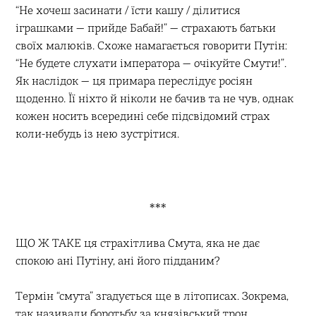
“Не хочеш засинати / їсти кашу / ділитися
іграшками — прийде Бабай!” — страхають батьки
своїх малюків. Схоже намагається говорити Путін:
“Не будете слухати імператора — очікуйте Смути!”.
Як наслідок — ця примара переслідує росіян
щоденно. Її ніхто й ніколи не бачив та не чув, однак
кожен носить всередині себе підсвідомий страх
коли-небудь із нею зустрітися.
***
ЩО Ж ТАКЕ ця страхітлива Смута, яка не дає
спокою ані Путіну, ані його підданим?
Термін “смута” згадується ще в літописах. Зокрема,
так називали боротьбу за князівський трон.