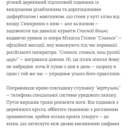
річний дерев’яний підлоговий годинник із
вишуканим різьбленням та дорогоцінними
циферблатом і маятником, що стояв у куті зліва від
входу. Синхронно з ним — але за вікном —
задзвеніли ще давніші куранти
Спаской башні,
видаючи уривок із опери Міхаіла Глінки
“Славься”
—
офіційної мелодії, яку виконують під час коронації
російського імператора.
“Славься, славься, наш рускій
царь!”
— вигравали дзвони. Ні, ця пісня ніколи йому
не набридне, хоча й лунає з дня в день — щоразу в
один і той же час — упродовж усього його правління.
Поправивши криво покладену слухавку
“вєртушки”
— телефона спеціальної системи урядового зв’язку,
Путін вирішив трохи розім’яти ноги. Він піднявся з
дерев’яного крісла, оббитого тканиною з рослинним
орнаментом, зробив кілька кроків ліворуч — до
вікна, що затиснуте між двома масивними шафами