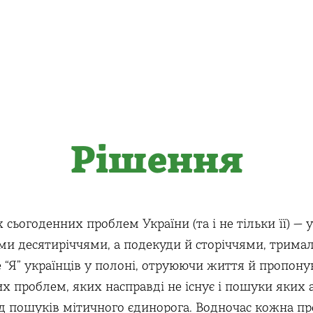
Рішення
 сьогоденних проблем України (та і не тільки її) — 
ми десятиріччями, а подекуди й сторіччями, трима
е “Я” українців у полоні, отруюючи життя й пропону
х проблем, яких насправді не існує і пошуки яких 
ід пошуків мітичного єдинорога. Водночас кожна пр