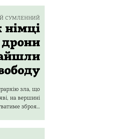
ІЙ СУМЛЕННИЙ
 німці
 дрони
айшли
вободу
рархію зла, що
яві, на вершині
уватиме зброя…