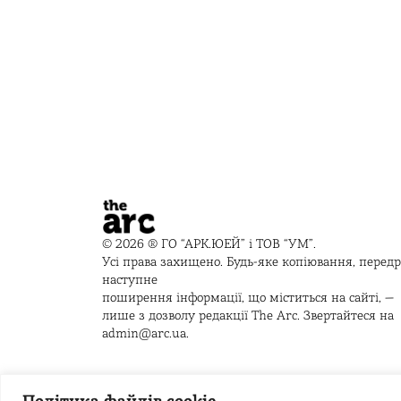
© 2026 ® ГО “АРК.ЮЕЙ” і ТОВ “УМ”.
Усі права захищено. Будь-яке копіювання, перед
наступне
поширення інформації, що міститься на сайті, —
лише з дозволу редакції The Arc. Звертайтеся на
admin@arc.ua
.
Політика файлів cookie