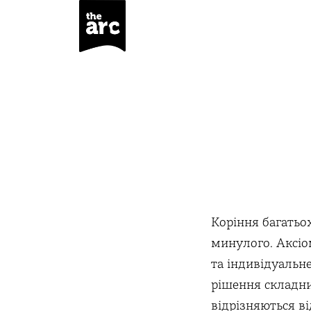
Коріння багатьох
минулого. Аксіо
та індивідуальн
рішення складни
відрізняються в