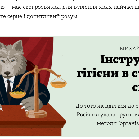
ою — має свої розвʼязки, для втілення яких найчасті
ите серце і допитливий розум.
МИХАЙ
Інстр
гігієни в 
с
До того як вдатися до з
Росія готувала ґрунт,
методи “організа