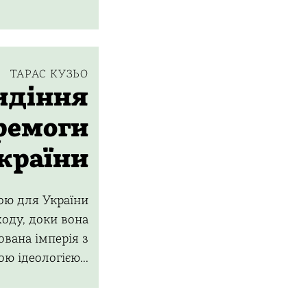
ТАРАС КУЗЬО
идіння
ремоги
країни
ою для України
ходу, доки вона
ована імперія з
ю ідеологією...