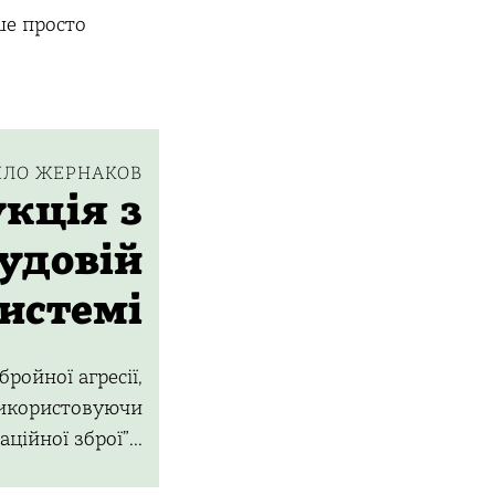
ше просто
ЛО ЖЕРНАКОВ
укція з
судовій
истемі
бройної агресії,
 використовуючи
ційної зброї”...