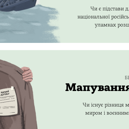
Чи є підстави 
національної російс
уламках роз
Б
Мапуванн
Чи існує різниця 
миром і воєнним