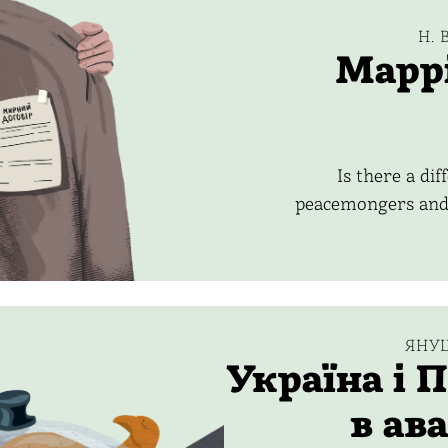
H. 
Mappi
Is there a di
peacemongers and
ЯНУ
Україна і 
в ав