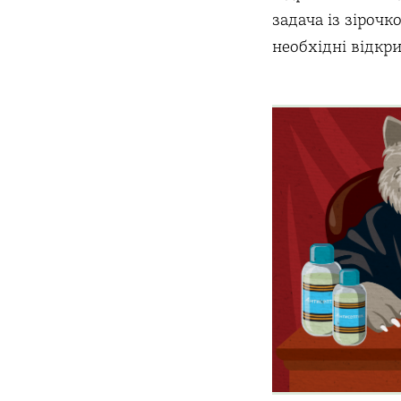
задача із зірочк
необхідні відкр