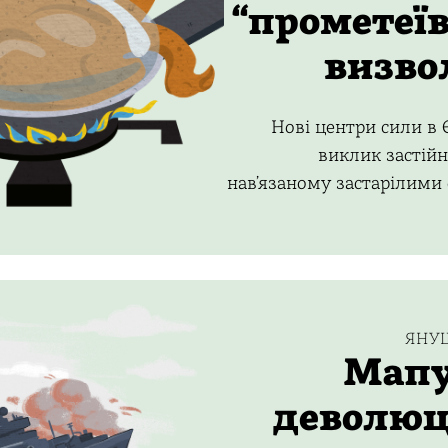
“прометеїв
визво
Нові центри сили в 
виклик застійн
нав’язаному застарілими
ЯНУ
Мапу
деволюці