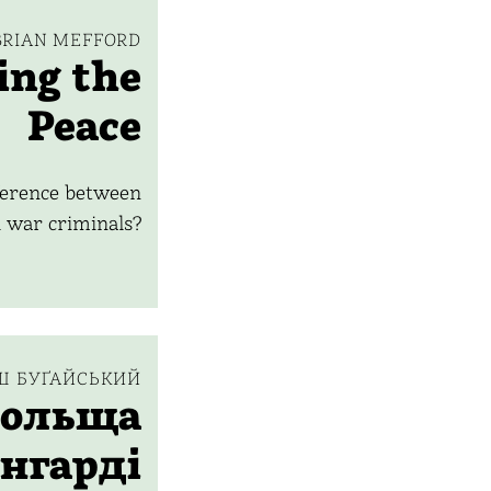
BRIAN MEFFORD
ng the
Peace
fference between
 war criminals?
Ш БУҐАЙСЬКИЙ
Польща
ангарді