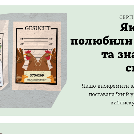
СЕРГ
Як
полюбили
та зн
с
Якщо виокремити іє
поставала їхній у
виблиск