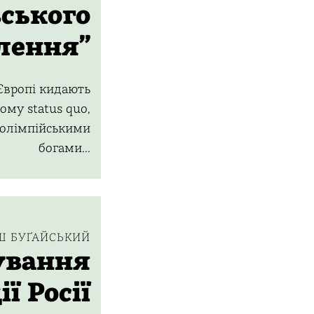
ського
лення”
Європі кидають
ому status quo,
 олімпійськими
богами...
Ш БУҐАЙСЬКИЙ
вання
ї Росії