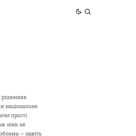
у рішеннях
ли національне
ючи прості
аж ніяк не
облема — навіть