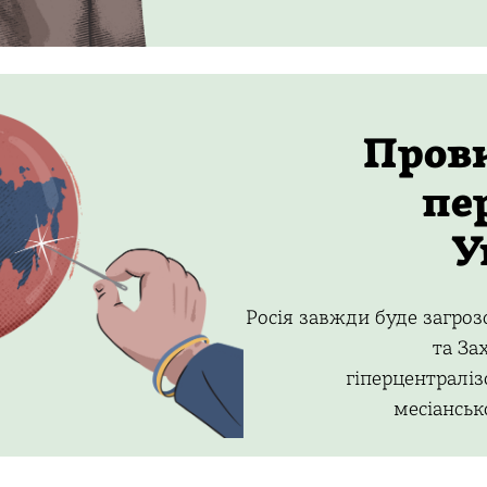
Пров
пе
У
Росія завжди буде загроз
та За
гіперцентраліз
месіансько