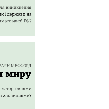
для виникнення
ької держави на
шматованої РФ?
РАЯН МЕФФОРД
я миру
між торговцями
и злочинцями?