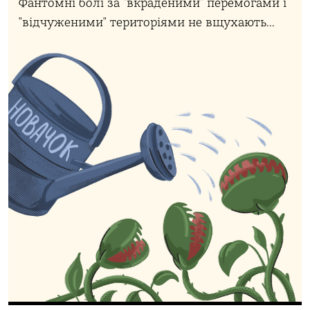
Фантомні болі за "вкраденими" перемогами і
"відчуженими" територіями не вщухають...