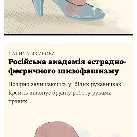
ЛАРИСА ЯКУБОВА
Російська академія естрадно-
феєричного шизофашизму
Позірно залишаючись у “білих рукавичках”,
Крємль виконує брудну роботу руками
правих...