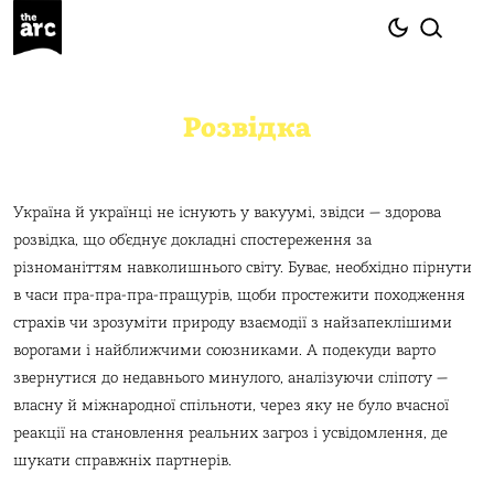
Розвідка
Україна й українці не існують у вакуумі, звідси — здорова
розвідка, що обʼєднує докладні спостереження за
різноманіттям навколишнього світу. Буває, необхідно пірнути
в часи пра-пра-пра-пращурів, щоби простежити походження
страхів чи зрозуміти природу взаємодії з найзапеклішими
ворогами і найближчими союзниками. А подекуди варто
звернутися до недавнього минулого, аналізуючи сліпоту —
власну й міжнародної спільноти, через яку не було вчасної
реакції на становлення реальних загроз і усвідомлення, де
шукати справжніх партнерів.