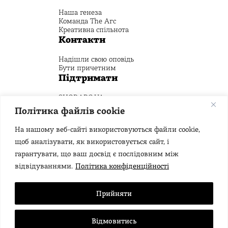
Наша генеза
Команда The Arc
Креативна спільнота
Контакти
Надішли свою оповідь
Бути причетним
Підтримати
SHOP.ARC.UA
Пожертвуй на Креативний фонд
Політика файлів cookie
Стежити
На нашому веб-сайті використовуються файли cookie,
щоб аналізувати, як використовується сайт, і
гарантувати, що ваш досвід є послідовним між
відвідуваннями.
Політика конфіденційності
Прийняти
Публічний договір
Політика конфіденційності
Правила та умови
Відмовитись