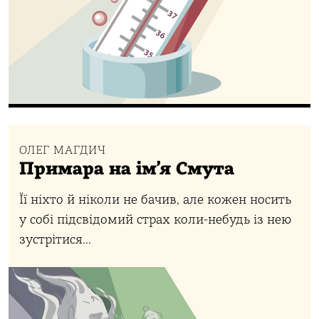
ОЛЕГ МАГДИЧ
Примара на ім’я Смута
Її ніхто й ніколи не бачив, але кожен носить
у собі підсвідомий страх коли-небудь із нею
зустрітися...