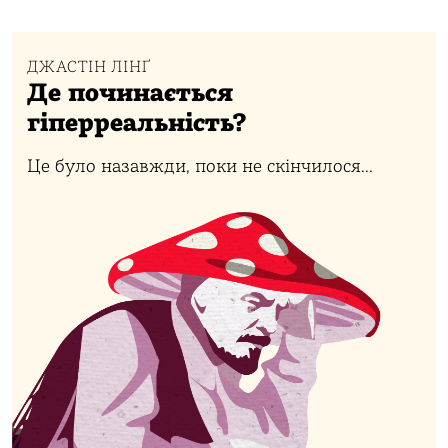
ДЖАСТІН ЛІНҐ
Де починається
гіперреальність?
Це було назавжди, поки не скінчилося...