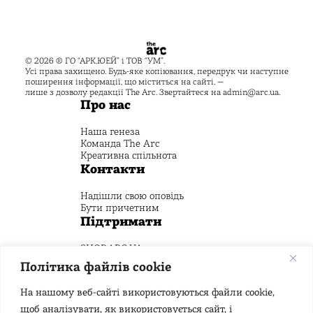
© 2026 ® ГО “АРК.ЮЕЙ” і ТОВ “УМ”.
Усі права захищено. Будь-яке копіювання, передрук чи наступне
поширення інформації, що міститься на сайті, —
лише з дозволу редакції The Arc. Звертайтеся на
admin@arc.ua
.
Про нас
Наша генеза
Команда The Arc
Креативна спільнота
Контакти
Надішли свою оповідь
Бути причетним
Підтримати
SHOP.ARC.UA
Пожертвуй на Креативний фонд
Політика файлів cookie
Стежити
На нашому веб-сайті використовуються файли cookie,
щоб аналізувати, як використовується сайт, і