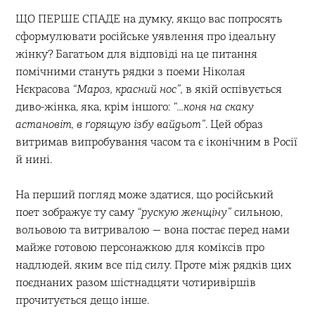
ЩО ПЕРШЕ СПАДЕ на думку, якщо вас попросять
сформулювати російське уявлення про ідеальну
жінку? Багатьом для відповіді на це питання
помічними стануть рядки з поеми Ніколая
Нєкрасова
“Мароз, красний нос”,
в якій оспівується
диво-жінка, яка, крім іншого:
“…коня на скаку
астановіт, в ґорящую ізбу вайдьот”
. Цей образ
витримав випробування часом та є іконічним в Росії
й нині.
На перший погляд може здатися, що російський
поет зображує ту саму
“рускую женщіну”
сильною,
вольовою та витривалою — вона постає перед нами
майже готовою персонажкою для коміксів про
надлюдей, яким все під силу. Проте між рядків цих
поєднаних разом шістнадцяти чотиривіршів
прочитується дещо інше.