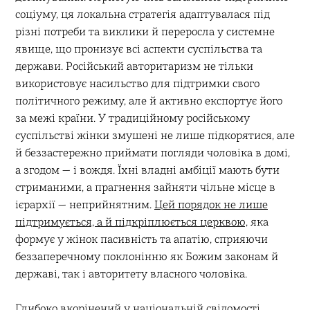
соціуму, ця локальна стратегія адаптувалася під
різні потреби та виклики й переросла у системне
явище, що пронизує всі аспекти суспільства та
держави. Російський авторитаризм не тільки
використовує насильство для підтримки свого
політичного режиму, але й активно експортує його
за межі країни. У традиційному російському
суспільстві жінки змушені не лише підкорятися, але
й беззастережно приймати погляди чоловіка в домі,
а згодом — і вождя. Їхні владні амбіції мають бути
стриманими, а прагнення зайняти чільне місце в
ієрархії — неприйнятним.
Цей порядок не лише
підтримується, а й підкріплюється церквою,
яка
формує у жінок пасивність та апатію, сприяючи
беззаперечному поклонінню як Божим законам й
державі, так і авторитету власного чоловіка.
Глибоко вкорінений у національній свідомості