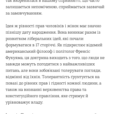
так вкоренилася в нашому сприйнятті, що часто
залишається непоміченою, сприймається зазвичай
за замовчуванням.
Ідея ж рівності прав чоловіків і жінок має значно
пізнішу дату народження. Вона виникає разом із
розвитком ліберальних ідей, які почали
формуватися в 17 сторіччі. Як підкреслює відомий
американський філософ і політолог Френсіс
Фукуяма, ця доктрина виходить з того, що люди не
завжди можуть погодитися з найважливіших
питань, але вони зобов’язані толерувати погляди,
відмінні від їхніх. Толерантність ґрунтується на
повазі до рівних прав і гідності кожної людини, а
також на визнанні верховенства права та
конституційного правління, яке стримує й
урівноважує владу.