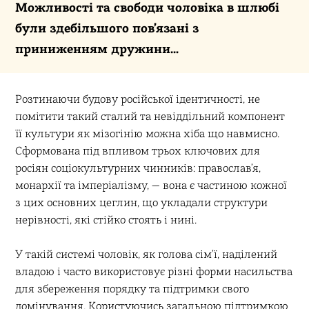
Можливості та свободи чоловіка в шлюбі
були здебільшого пов’язані з
приниженням дружини…
Розтинаючи будову російської ідентичності, не
помітити такий сталий та невіддільний компонент
її культури як мізогінію можна хіба що навмисно.
Сформована під впливом трьох ключових для
росіян соціокультурних чинників: православ’я,
монархії та імперіалізму, — вона є частиною кожної
з цих основних цеглин, що укладали структури
нерівності, які стійко стоять і нині.
У такій системі чоловік, як голова сім’ї, наділений
владою і часто використовує різні форми насильства
для збереження порядку та підтримки свого
домінування. Користуючись загальною підтримкою