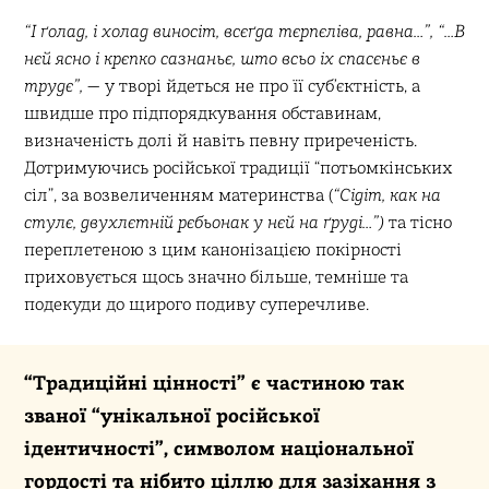
“І ґолад, і холад виносіт, всєґда тєрпєліва, равна…”, “…В
нєй ясно і крєпко сазнаньє, што всьо іх спасєньє в
трудє”,
— у творі йдеться не про її субʼєктність, а
швидше про підпорядкування обставинам,
визначеність долі й навіть певну приреченість.
Дотримуючись російської традиції “потьомкінських
сіл”, за возвеличенням материнства (
“Сідіт, как на
стулє, двухлєтній рєбьонак у нєй на ґруді…”)
та тісно
переплетеною з цим канонізацією покірності
приховується щось значно більше, темніше та
подекуди до щирого подиву суперечливе.
“Традиційні цінності” є частиною так
званої “унікальної російської
ідентичності”, символом національної
гордості та нібито ціллю для зазіхання з