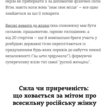
окрім як приборкати її за допомогою фізичної сили.
Втім, навіть коли вона “знає своє місце” — все одно
знайдеться за що її покарати.
Високі вимоги до жінки
(яка споконвіку має бути
сильною, працьовитою, гарною господинею, а
від 20 сторіччя — ще й номінально брати участь у
розбудові держави) тісно переплітаються із
придушенням будь-яких поривів до набуття певної
незалежності (“
іш што прідумала!”
), формуючи
суперечливу візію тієї самої “
руской женщіни
”.
Сила чи приреченість:
що ховається за мітом про
всесильну російську жінку