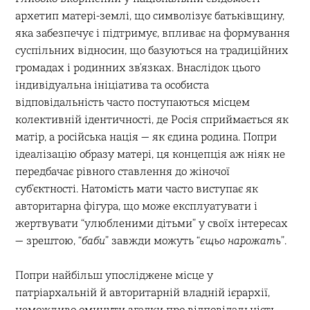
архетип матері-землі, що символізує батьківщину,
яка забезпечує і підтримує, впливає на формування
суспільних відносин, що базуються на традиційних
громадах і родинних зв’язках. Внаслідок цього
індивідуальна ініціатива та особиста
відповідальність часто поступаються місцем
колективній ідентичності, де Росія сприймається як
матір, а російська нація — як єдина родина. Попри
ідеалізацію образу матері, ця концепція аж ніяк не
передбачає рівного ставлення до жіночої
суб’єктності. Натомість мати часто виступає як
авторитарна фігура, що може експлуатувати і
жертвувати “улюбленими дітьми” у своїх інтересах
— зрештою, “
баби
” завжди можуть “
єщьо нарожать
”.
Попри найбільш упосліджене місце у
патріархальній й авторитарній владній ієрархії,
неможливо оминути згадки про відповідальність