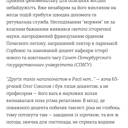
проявив феноменальну для описаних місцин
небайдужість. Вже незабаром за його викликом на
місце подій прибули швидка допомога та
рятувальна служба. Несподіваним “моржем” не за
власним бажанням виявився
свєтіло
історичної
науки, нагороджений французьким орденом
Почесного легіону, запрошений лектор в паризькій
Сорбонні та шанований доцент кафедри історії
нового та новітнього часу
Санкт-Пєтєрбурґскоґо
ґосударствєнного унівєрсітєта (СПбҐУ).
“Друґіх такіх наполєоністов в Росії нєт…”
— хоча 63-
річний Олєґ Соколов і був лише доцентом, а не
професором — його вага в наукових колах
визнавалася поза усіма регаліями. В місці, де
поважного доцента побачив таксист, ріка не глибока,
тому потонути там — завдання із зірочкою, та все ж
погода, звична для листопада, не сприяла водним