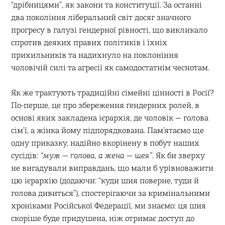
“дрібницями”, як закони та конституції. За останні
два покоління ліберальний світ досяг значного
прогресу в галузі ґендерної рівності, що викликало
спротив деяких правих політиків і їхніх
прихильників та надихнуло на поклоніння
чоловічій силі та агресії як самодостатнім чеснотам.
Як же трактують традиційні сімейні цінності в Росії?
По-перше, це про збереження ґендерних ролей, в
основі яких закладена ієрархія, де чоловік — голова
сімʼї, а жінка йому підпорядкована. Пам’ятаємо ще
одну приказку, надійно вкорінену в побут наших
сусідів:
“муж — ґолова, а жена — шея”
. Як би зверху
не вигадували виправдань, що мали б урівноважити
цю ієрархію (додаючи: “куди шия поверне, туди й
голова дивиться”), спостерігаючи за кримінальними
хроніками Російської Федерації, ми знаємо: ця шия
скоріше буде придушена, ніж отримає доступ до