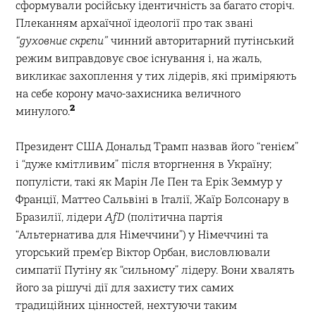
сформували російську ідентичність за багато сторіч.
Плеканням архаїчної ідеології про так звані
“духовниє скрєпи”
чинний авторитарний путінський
режим виправдовує своє існування і, на жаль,
викликає захоплення у тих лідерів, які приміряють
на себе корону мачо-захисника величного
2
минулого.
Президент США Дональд Трамп назвав його “генієм”
і “дуже кмітливим” після вторгнення в Україну;
популісти, такі як Марін Ле Пен та Ерік Земмур у
Франції, Маттео Сальвіні в Італії, Жаїр Болсонару в
Бразилії, лідери
AfD
(політична партія
“Альтернатива для Німеччини”) у Німеччині та
угорський прем’єр Віктор Орбан, висловлювали
симпатії Путіну як “сильному” лідеру. Вони хвалять
його за рішучі дії для захисту тих самих
традиційних цінностей, нехтуючи таким