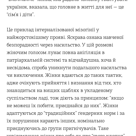
українок, вказала, що головне в житті для неї — це
“сім’я і діти”.
Це приклад інтерналізованої мізогінії у
найжорстокішому прояві. Яскрава ознака навченої
безпорадності через насильство. У цій розмові
жіночим голосом лунає повна анігіляція в
патріархальній системі та відчайдушна, хоча й
несвідома, спроба уникнути подальшого насильства
чи виключення. Жінки вдаються до таких тактик,
адже очікують прийняття і визнання від тих, хто
знаходиться на вищих щаблях в укладеному
суспільством ладі, тож діють за принципом: “якщо
не можеш їх побити, приєднайся до них”. Жінки
адаптуються до “традиційних” ґендерних норм і за
їх порушення карають інших, номінально
приєднуючись до групи пригнічувачів. Таке
усвідомлення жінки про себе як про “свого хлопця”