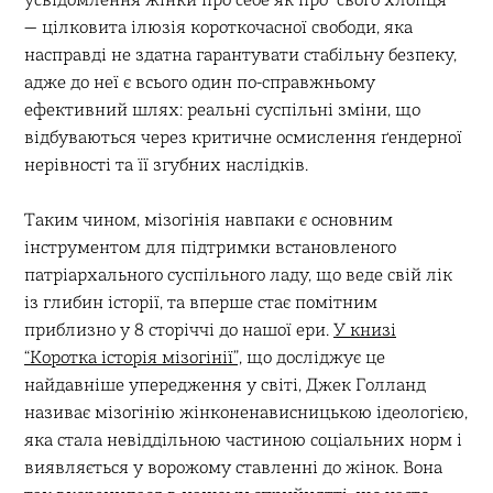
— цілковита ілюзія короткочасної свободи, яка
насправді не здатна гарантувати стабільну безпеку,
адже до неї є всього один по-справжньому
ефективний шлях: реальні суспільні зміни, що
відбуваються через критичне осмислення ґендерної
нерівності та її згубних наслідків.
Таким чином, мізогінія навпаки є основним
інструментом для підтримки встановленого
патріархального суспільного ладу, що веде свій лік
із глибин історії, та вперше стає помітним
приблизно у 8 сторіччі до нашої ери.
У книзі
“Коротка історія мізогінії”,
що досліджує це
найдавніше упередження у світі, Джек Голланд
називає мізогінію жінконенависницькою ідеологією,
яка стала невіддільною частиною соціальних норм і
виявляється у ворожому ставленні до жінок. Вона