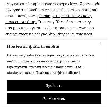
втрутився в історію людства через Ісуса Христа, аби
врятувати людей від смерті, гріха і страждань, які
стали наслідком г
ріхопадіння, винною у якому
оголосили жінку.
Спочатку їй зробили послугу,
створивши з чужого ребра, а тоді вона, невдячна,
спокусилася на яблуко. Яку ціну за це довелося
заплатити людству знають навіть ті, хто ніколи не
стояв поруч з Євангелієм.
Політика файлів cookie
На нашому веб-сайті використовуються файли cookie,
щоб аналізувати, як використовується сайт, і
“Росія — ето страна контрастов”.
Тому на
гарантувати, що ваш досвід є послідовним між
цих землях завше спокійно співіснували
відвідуваннями.
Політика конфіденційності
найдивовижніші суперечності й
розквітали подвійні стандарти…
Прийняти
Відмовитись
В середньовіччі принцип ієрархії та підкорення
3