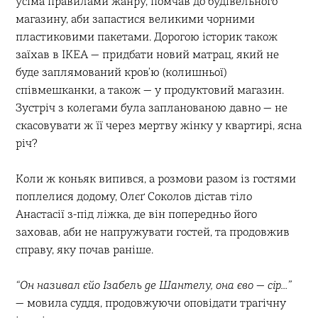
усіма правилами жанру, помчав до будівельного
магазину, аби запастися великими чорними
пластиковими пакетами. Дорогою історик також
заїхав в IKEA — придбати новий матрац, який не
буде заплямований кров’ю (колишньої)
співмешканки, а також — у продуктовий магазин.
Зустріч з колегами була запланованою давно — не
скасовувати ж її через мертву жінку у квартирі, ясна
річ?
Коли ж коньяк випився, а розмови разом із гостями
поплелися додому, Олєґ Соколов дістав тіло
Анастасії з-під ліжка, де він попередньо його
заховав, аби не напружувати гостей, та продовжив
справу, яку почав раніше.
“Он називал єйо Ізабель де Шантелу, она єво — сір…”
— мовила суддя, продовжуючи оповідати трагічну