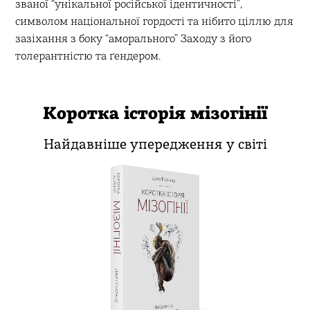
званої “унікальної російської ідентичності”,
символом національної гордості та нібито ціллю для
зазіхання з боку “аморального” Заходу з його
толерантністю та ґендером.
Коротка історія мізогінії
Найдавніше упередження у світі