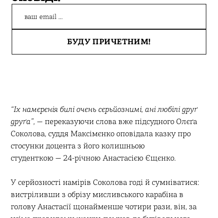
“Іх намєрєнія билі очєнь сєрьйознимі, ані любілі друґ
друґа”,
— переказуючи слова вже підсудного Олєґа
Соколова, суддя Максімєнко оповідала казку про
стосунки доцента з його колишньою
студенткою — 24-річною Анастасією Єщєнко.
У серйозності намірів Соколова годі й сумніватися:
вистріливши з обрізу мисливського карабіна в
голову Анастасії щонайменше чотири рази, він, за