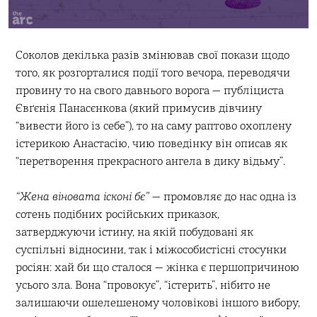
Соколов декілька разів змінював свої покази щодо
того, як розгорталися події того вечора, переводячи
провину то на свого давнього ворога — публіциста
Євґєнія Панасєнкова (який примусив дівчину
“вивести його із себе”), то на саму раптово охоплену
істерикою Анастасію, чию поведінку він описав як
“перетворення прекрасного ангела в дику відьму”.
“Жена віновата ісконі бє”
— промовляє до нас одна із
сотень подібних російських приказок,
затверджуючи істину, на якій побудовані як
суспільні відносини, так і міжособистісні стосунки
росіян: хай би що сталося — жінка є першопричиною
усього зла. Вона “провокує”, “істерить”, нібито не
залишаючи ошелешеному чоловікові іншого вибору,