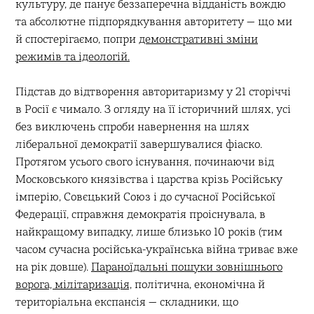
культуру, де панує беззаперечна відданість вождю
та абсолютне підпорядкування авторитету — що ми
й спостерігаємо, попри
демонстративні зміни
режимів та ідеологій.
Підстав до відтворення авторитаризму у 21 сторіччі
в Росії є чимало. З огляду на її історичний шлях, усі
без виключень спроби навернення на шлях
ліберальної демократії завершувалися фіаско.
Протягом усього свого існування, починаючи від
Московського князівства і царства крізь Російську
імперію, Совєцький Союз і до сучасної Російської
Федерації, справжня демократія проіснувала, в
найкращому випадку, лише близько 10 років (тим
часом сучасна російська-українська війна триває вже
на рік довше).
Параноїдальні пошуки зовнішнього
ворога, мілітаризація,
політична, економічна й
територіальна експансія — складники, що