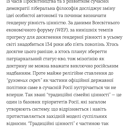
Із часів Просвітництва та з розвитком сучасної
демократії ліберальна філософія досліджує зміну
ідеї особистої автономії та починає визначати
ґендерну рівність цінністю. За даними Всесвітнього
економічного форуму
(WEF)
, за нинішніх темпів
прогресу для досягнення ґендерної рівності в усьому
світі знадобиться 134 роки або пʼять поколінь. Хтось
досягне цього раніше, а хтось планує зберегти
патріархальний статус-кво, тож мізогінію як
доктрину не можна вважати виключно російським
надбанням. Проте майже релігійне ставлення до
“духовних скрєп”
як частини офіційної державної
політики саме в сучасній Росії зустрічається чи не
вперше. Так звані “традиційні сімейні цінності” — це
один із базових пріоритетів Росії, які загалом
утворюють систему, що відрізняється і навіть
протиставляється західній моделі суспільних
відносин. “Традиційні цінності” є частиною так