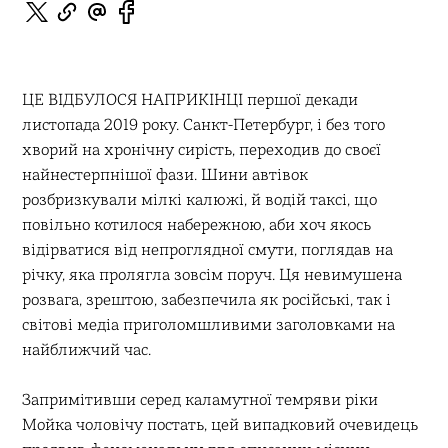
ЦЕ ВІДБУЛОСЯ НАПРИКІНЦІ першої декади
листопада 2019 року. Санкт-Петербург, і без того
хворий на хронічну сирість, переходив до своєї
найнестерпнішої фази. Шини автівок
розбризкували мілкі калюжі, й водій таксі, що
повільно котилося набережною, аби хоч якось
відірватися від непроглядної смути, поглядав на
річку, яка пролягла зовсім поруч. Ця невимушена
розвага, зрештою, забезпечила як російські, так і
світові медіа приголомшливими заголовками на
найближчий час.
Запримітивши серед каламутної темряви ріки
Мойка чоловічу постать, цей випадковий очевидець