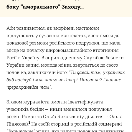
боку “аморального” Заходу…
Аби роздивитися, як вкорінені настанови
відлунюють у сучасних контекстах, звернімося до
показової розмови російського подружжя, що мала
місце на початку широкомасштабного вторгнення
Росії в Україну. В оприлюдненому Службою безпеки
України записі молода жінка звертається до свого
чоловіка, закликаючи його:
“Ти давай там, украінскіх
баб насілуй і мнє ничьо нє ґаварі. Панятна? Ґлавнає —
прєдахраняйся там”
.
Згодом журналісти змогли ідентифікувати
учасників бесіди — ними виявилося подружжя
росіян Роман та Ольґа Биковскіє (у дівоцтві — Ольґа
1
Пінясова).
На своїй сторінці в російській соцмережі
“Вконтактє”
жінка, яка радила чоловіку ґвалтувати