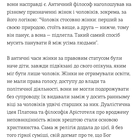
вони насправді є. Античний філософ наголошував на
різному призначенні жінок і чоловіків, зокрема, за
його логікою: “Чоловік стосовно жінки: перший за
своєю природою, стоїть вище, а друга — нижче, тому
він панує, а вона — підлегла. Такий самий спосіб
мусить панувати й між усіма людьми”.
В античні часи жінки за правовим статусом були
наче діти, завжди підв’язані до свого опікуна, яким
міг бути лише чоловік. Жінки не отримували освіти,
не мали права голосу, доступу до влади та
політичної діяльності, вони не могли подорожувати
без супроводу, їх видавали заміж у досить ранньому
віці за чоловіків удвічі старших за них. Дуалістична
ідея Платона та філософія Арістотеля про вроджену
неповноцінність жінок зрештою стали основою
християнства. Сама ж релігія додала до цієї, й без
того гіркої суміші, свій догмат про те, що Бог