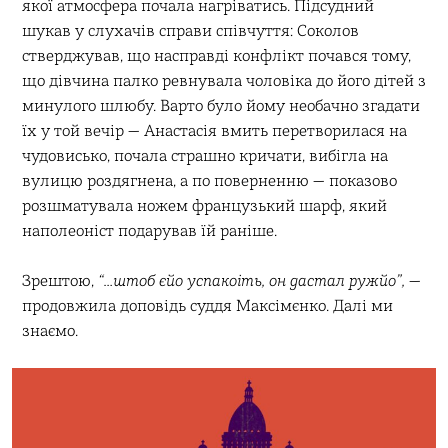
якої атмосфера почала нагріватись. Підсудний
шукав у слухачів справи співчуття: Соколов
стверджував, що насправді конфлікт почався тому,
що дівчина палко ревнувала чоловіка до його дітей з
минулого шлюбу. Варто було йому необачно згадати
їх у той вечір — Анастасія вмить перетворилася на
чудовисько, почала страшно кричати, вибігла на
вулицю роздягнена, а по поверненню — показово
розшматувала ножем французький шарф, який
наполеоніст подарував їй раніше.
Зрештою,
“…штоб єйо успакоіть, он дастал ружйо”,
—
продовжила доповідь суддя Максімєнко. Далі ми
знаємо.