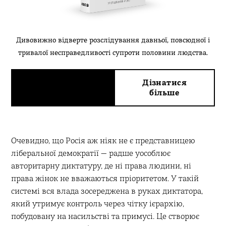
Дивовижно відверте розслідування давньої, повсюдної і
тривалої несправедливості супроти половини людства.
Придбати за 455
Дізнатися
₴
більше
Очевидно, що Росія аж ніяк не є представницею
ліберальної демократії — радше уособлює
авторитарну диктатуру, де ні права людини, ні
права жінок не вважаються пріоритетом. У такій
системі вся влада зосереджена в руках диктатора,
який утримує контроль через чітку ієрархію,
побудовану на насильстві та примусі. Це створює