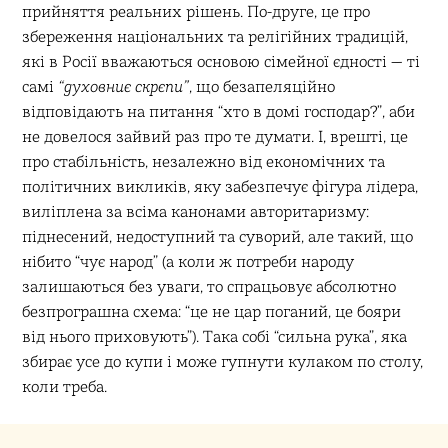
прийняття реальних рішень. По-друге, це про
збереження національних та релігійних традицій,
які в Росії вважаються основою сімейної єдності — ті
самі
“духовниє скрєпи”
, що безапеляційно
відповідають на питання “хто в домі господар?”, аби
не довелося зайвий раз про те думати. І, врешті, це
про стабільність, незалежно від економічних та
політичних викликів, яку забезпечує фігура лідера,
виліплена за всіма канонами авторитаризму:
піднесений, недоступний та суворий, але такий, що
нібито “чує народ” (а коли ж потреби народу
залишаються без уваги, то спрацьовує абсолютно
безпрограшна схема: “це не цар поганий, це бояри
від нього приховують”). Така собі “сильна рука”, яка
збирає усе до купи і може гупнути кулаком по столу,
коли треба.