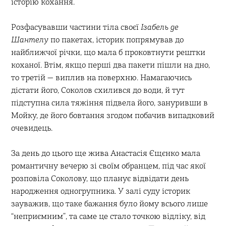
історію кохання.
Розфасувавши частини тіла своєї
Ізабель де
Шантелу
по пакетах, історик попрямував до
найближчої річки, що мала б проковтнути рештки
коханої. Втім, якщо перші два пакети пішли на дно,
то третій — виплив на поверхню. Намагаючись
дістати його, Соколов схилився до води, й тут
підступна сила тяжіння підвела його, зануривши в
Мойку, де його бовтання згодом побачив випадковий
очевидець.
За день до цього ще жива Анастасія Єщєнко мала
романтичну вечерю зі своїм обранцем, під час якої
розповіла Соколову, що планує відвідати день
народження одногрупника. У залі суду історик
зауважив, що таке бажання було йому всього лише
“неприємним”, та саме це стало точкою відліку, від