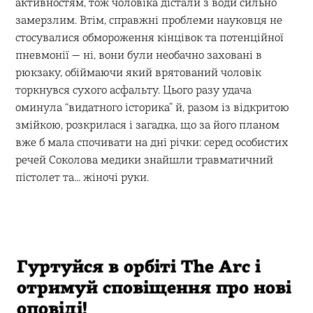
активностям, тож чоловіка дістали з води сильно
замерзлим. Втім, справжні проблеми науковця не
стосувалися обмороження кінцівок та потенційної
пневмонії — ні, вони були необачно заховані в
рюкзаку, обіймаючи який врятований чоловік
торкнувся сухого асфальту. Цього разу удача
оминула “видатного історика” й, разом із відкритою
змійкою, розкрилася і загадка, що за його планом
вже б мала спочивати на дні річки: серед особистих
речей Соколова медики знайшли травматичний
пістолет та… жіночі руки.
Гуртуйся в орбіті The Arc і
отримуй сповіщення про нові
оповіді!