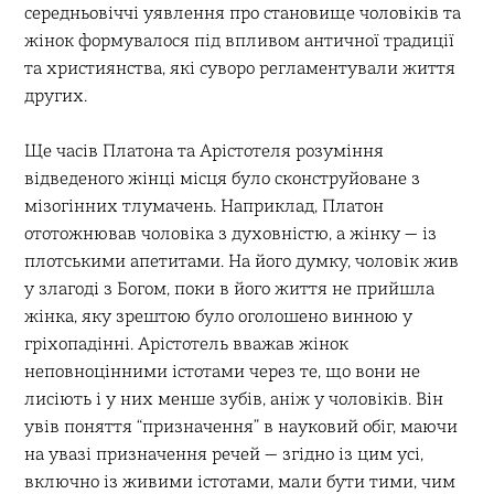
середньовіччі уявлення про становище чоловіків та
жінок формувалося під впливом античної традиції
та християнства, які суворо регламентували життя
других.
Ще часів Платона та Арістотеля розуміння
відведеного жінці місця було сконструйоване з
мізогінних тлумачень. Наприклад, Платон
ототожнював чоловіка з духовністю, а жінку — із
плотськими апетитами. На його думку, чоловік жив
у злагоді з Богом, поки в його життя не прийшла
жінка, яку зрештою було оголошено винною у
гріхопадінні. Арістотель вважав жінок
неповноцінними істотами через те, що вони не
лисіють і у них менше зубів, аніж у чоловіків. Він
увів поняття “призначення” в науковий обіг, маючи
на увазі призначення речей — згідно із цим усі,
включно із живими істотами, мали бути тими, чим