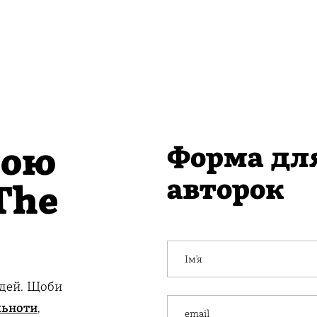
вою
Форма для
авторок
The
Ім’я
ідей. Щоби
льноти
,
email