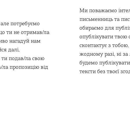
Ми поважаємо інтел
письменниць та пис
 але потребуємо
обираємо для публі
що ти не отримав/ла
опублікувати твою 
ливо нагадуй нам
сконтактує з тобою
ся далі,
жодному разі, ні за
 ти подав/ла свою
будемо публікувати
в/ла пропозицію від
тексти без твоєї зго
.