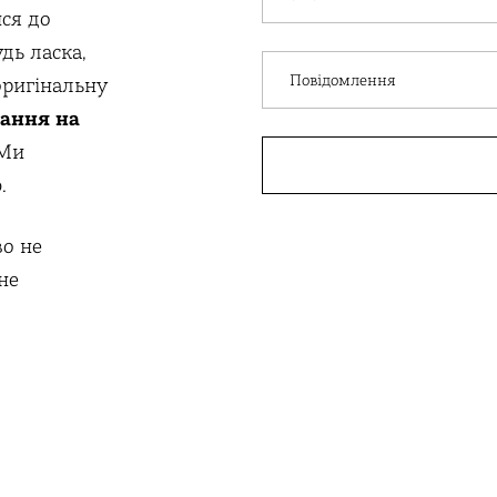
ся до
удь ласка,
Повідомлення
оригінальну
лання на
 Ми
.
о не
не