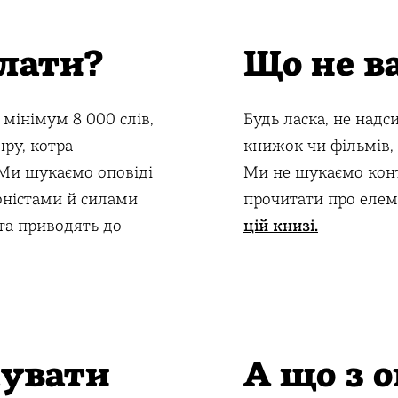
лати?
Що не в
 мінімум 8 000 слів,
Будь ласка, не надс
нру, котра
книжок чи фільмів, 
. Ми шукаємо оповіді
Ми не шукаємо конт
оністами й силами
прочитати про елем
 та приводять до
цій книзі.
кувати
А що з 