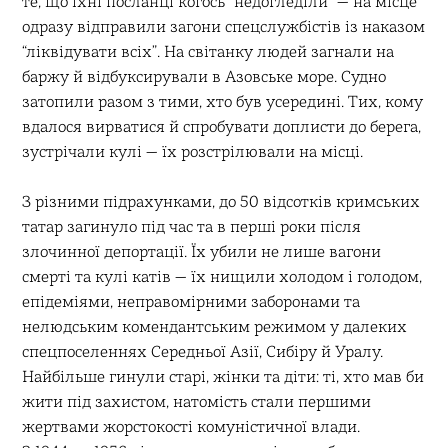
те, що їхні посланці когось “недогледіли” — на місце
одразу відправили загони спецслужбістів із наказом
“ліквідувати всіх”. На світанку людей загнали на
баржу й відбуксирували в Азовське море. Судно
затопили разом з тими, хто був усередині. Тих, кому
вдалося вирватися й спробувати доплисти до берега,
зустрічали кулі — їх розстрілювали на місці.
З різними підрахунками, до 50 відсотків кримських
татар загинуло під час та в перші роки після
злочинної депортації. Їх убили не лише вагони
смерті та кулі катів — їх нищили холодом і голодом,
епідеміями, неправомірними заборонами та
нелюдським комендантським режимом у далеких
спецпоселеннях Середньої Азії, Сибіру й Уралу.
Найбільше гинули старі, жінки та діти: ті, хто мав би
жити під захистом, натомість стали першими
жертвами жорстокості комуністичної влади.