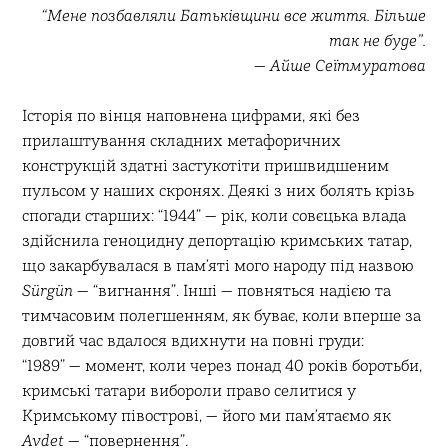
“Мене позбавляли Батьківщини все життя. Більше
так не буде”.
— Айше Сеїтмуратова
Історія по вінця наповнена цифрами, які без
прилаштування складних метафоричних
конструкцій здатні застукотіти пришвидшеним
пульсом у наших скронях. Деякі з них болять крізь
спогади старших: “1944” — рік, коли совєцька влада
здійснила геноцидну депортацію кримських татар,
що закарбувалася в памʼяті мого народу під назвою
Sürgün
— “вигнання”. Інші — повняться надією та
тимчасовим полегшенням, як буває, коли вперше за
довгий час вдалося вдихнути на повні груди:
“1989” — момент, коли через понад 40 років боротьби,
кримські татари вибороли право селитися у
Кримському півострові, — його ми памʼятаємо як
Avdet
— “повернення”.