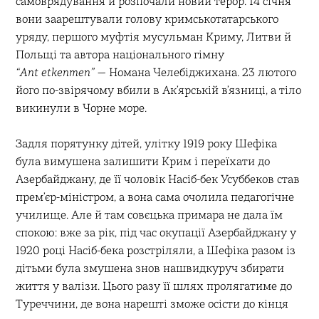
самоврядування й розпочали новий терор. 14 січня
вони заарештували голову кримськотатарського
уряду, першого муфтія мусульман Криму, Литви й
Польщі та автора національного гімну
“Ant
etkenmen”
— Номана Челебіджихана. 23 лютого
його по-звірячому вбили в Ак’ярській в’язниці, а тіло
викинули в Чорне море.
Задля порятунку дітей, улітку 1919 року Шефіка
була вимушена залишити Крим і переїхати до
Азербайджану, де її чоловік Насіб-бек Усуббеков став
прем’єр-міністром, а вона сама очолила педагогічне
училище. Але й там совєцька примара не дала їм
спокою: вже за рік, під час окупації Азербайджану у
1920 році Насіб-бека розстріляли, а Шефіка разом із
дітьми була змушена знов нашвидкуруч збирати
життя у валізи. Цього разу її шлях пролягатиме до
Туреччини, де вона нарешті зможе осісти до кінця