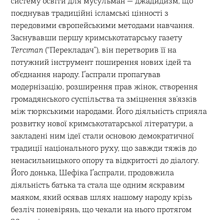
систему освіти для мусульман — джадидизм, що
поєднував традиційні ісламські цінності з
передовими європейськими методами навчання.
Заснувавши першу кримськотатарську газету
Tercıman
(“Перекладач”), він перетворив її на
потужний інструмент поширення нових ідей та
об’єднання народу. Ґаспрали пропагував
модернізацію, розширення прав жінок, створення
громадянського суспільства та зміцнення зв’язків
між тюркськими народами. Його діяльність сприяла
розвитку нової кримськотатарської літератури, а
закладені ним ідеї стали основою демократичної
традиції національного руху, що завжди тяжів до
ненасильницького опору та відкритості до діалогу.
Його донька, Шефіка Ґаспрали, продовжила
діяльність батька та стала ще одним яскравим
маяком, який осявав шлях нашому народу крізь
безліч поневірянь, що чекали на нього протягом