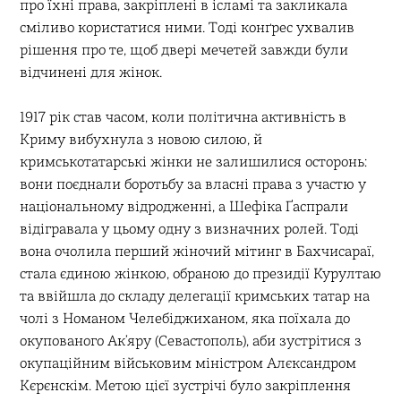
про їхні права, закріплені в ісламі та закликала
сміливо користатися ними. Тоді конґрес ухвалив
рішення про те, щоб двері мечетей завжди були
відчинені для жінок.
1917 рік став часом, коли політична активність в
Криму вибухнула з новою силою, й
кримськотатарські жінки не залишилися осторонь:
вони поєднали боротьбу за власні права з участю у
національному відродженні, а Шефіка Ґаспрали
відігравала у цьому одну з визначних ролей. Тоді
вона очолила перший жіночий мітинг в Бахчисараї,
стала єдиною жінкою, обраною до президії Курултаю
та ввійшла до складу делегації кримських татар на
чолі з Номаном Челебіджиханом, яка поїхала до
окупованого Ак’яру (Севастополь), аби зустрітися з
окупаційним військовим міністром Алєксандром
Кєрєнскім. Метою цієї зустрічі було закріплення