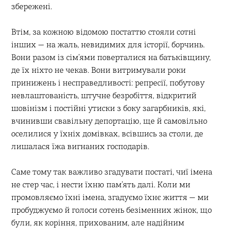
збережені.
Втім, за кожною відомою постаттю стояли сотні
інших — на жаль, невидимих для історії, борчинь.
Вони разом із сімʼями поверталися на батьківщину,
де їх ніхто не чекав. Вони витримували роки
принижень і несправедливості: репресії, побутову
невлаштованість, штучне безробіття, відкритий
шовінізм і постійні утиски з боку загарбників, які,
вчинивши свавільну депортацію, ще й самовільно
оселилися у їхніх домівках, всівшись за столи, де
лишалася їжа вигнаних господарів.
Саме тому так важливо згадувати постаті, чиї імена
не стер час, і нести їхню пам’ять далі. Коли ми
промовляємо їхні імена, згадуємо їхнє життя — ми
пробуджуємо й голоси сотень безіменних жінок, що
були, як коріння, прихованим, але надійним