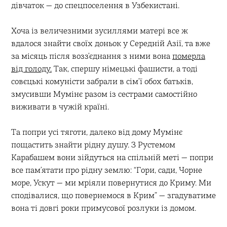
дівчаток — до спецпоселення в Узбекистані.
Хоча із величезними зусиллями матері все ж
вдалося знайти своїх доньок у Середній Азії, та вже
за місяць після воззʼєднання з ними вона
померла
від голоду.
Так, спершу німецькі фашисти, а тоді
совєцькі комуністи забрали в сімʼї обох батьків,
змусивши Мумінє разом із сестрами самостійно
виживати в чужій країні.
Та попри усі тяготи, далеко від дому Мумінє
пощастить знайти рідну душу. З Рустемом
Карабашем вони зійдуться на спільній меті — попри
все памʼятати про рідну землю: “Гори, сади, Чорне
море, Ускут — ми мріяли повернутися до Криму. Ми
сподівалися, що повернемося в Крим” — згадуватиме
вона ті довгі роки примусової розлуки із домом.