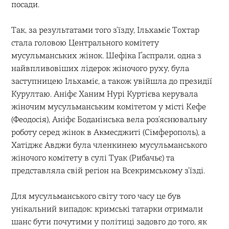
посади.
Так, за результатами того зʼїзду, Ільхаміє Тохтар
стала головою Центрального комітету
мусульманських жінок. Шефіка Ґаспрали, одна з
найвпливовіших лідерок жіночого руху, була
заступницею Ільхаміє, а також увійшла до президії
Курултаю. Аніфє Ханим Нурі Куртієва керувала
жіночим мусульманським комітетом у місті Кефе
(Феодосія), Аніфє Боданінська вела роз’яснювальну
роботу серед жінок в Акмесджиті (Сімферополь), а
Хатіджє Авджи була членкинею мусульманського
жіночого комітету в сулі Туак (Рибачьє) та
представляла свій регіон на Всекримському зʼїзді.
Для мусульманського світу того часу це був
унікальний випадок: кримські татарки отримали
шанс бути почутими у політиці задовго до того, як