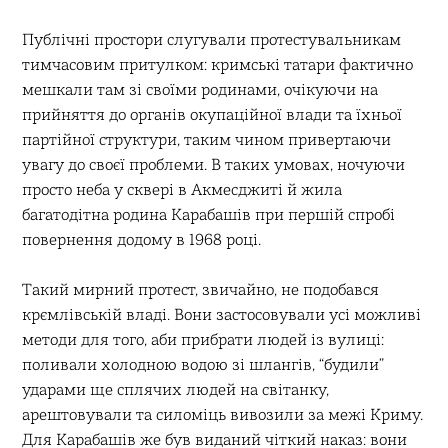
Публічні простори слугували протестувальникам
тимчасовим притулком: кримські татари фактично
мешкали там зі своїми родинами, очікуючи на
прийняття до органів окупаційної влади та їхньої
партійної структури, таким чином привертаючи
увагу до своєї проблеми. В таких умовах, ночуючи
просто неба у сквері в Акмесджиті й жила
багатодітна родина Карабашів при першій спробі
повернення додому в 1968 році.
Такий мирний протест, звичайно, не подобався
крємлівській владі. Вони застосовували усі можливі
методи для того, аби прибрати людей із вулиці:
поливали холодною водою зі шлангів, “будили”
ударами ще сплячих людей на світанку,
арештовували та силоміць вивозили за межі Криму.
Для Карабашів же був виданий чіткий наказ: вони