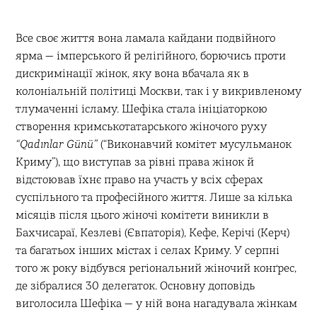
Все своє життя вона ламала кайдани подвійного
ярма — імперського й релігійного, борючись проти
дискримінації жінок, яку вона вбачала як в
колоніальній політиці Москви, так і у викривленому
тлумаченні ісламу. Шефіка стала ініціаторкою
створення кримськотатарського жіночого руху
“Qadınlar Günü”
(“Виконавчий комітет мусульманок
Криму”), що виступав за рівні права жінок й
відстоював їхнє право на участь у всіх сферах
суспільного та професійного життя. Лише за кілька
місяців після цього жіночі комітети виникли в
Бахчисараї, Кезлеві (Євпаторія), Кефе, Керічі (Керч)
та багатьох інших містах і селах Криму. У серпні
того ж року відбувся регіональний жіночий конґрес,
де зібралися 30 делегаток. Основну доповідь
виголосила Шефіка — у ній вона нагадувала жінкам