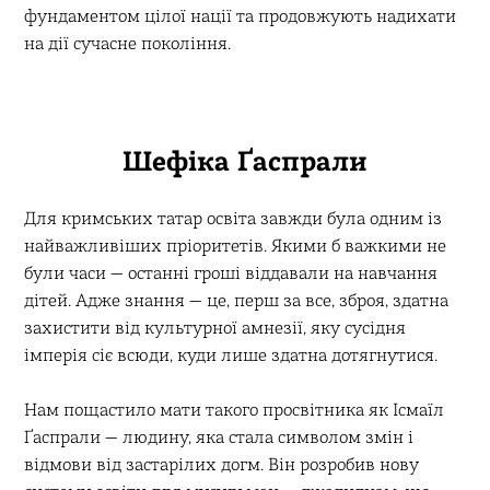
фундаментом цілої нації та продовжують надихати
на дії сучасне покоління.
Шефіка Ґаспрали
Для кримських татар освіта завжди була одним із
найважливіших пріоритетів. Якими б важкими не
були часи — останні гроші віддавали на навчання
дітей. Адже знання — це, перш за все, зброя, здатна
захистити від культурної амнезії, яку сусідня
імперія сіє всюди, куди лише здатна дотягнутися.
Нам пощастило мати такого просвітника як Ісмаїл
Ґаспрали — людину, яка стала символом змін і
відмови від застарілих догм. Він розробив нову