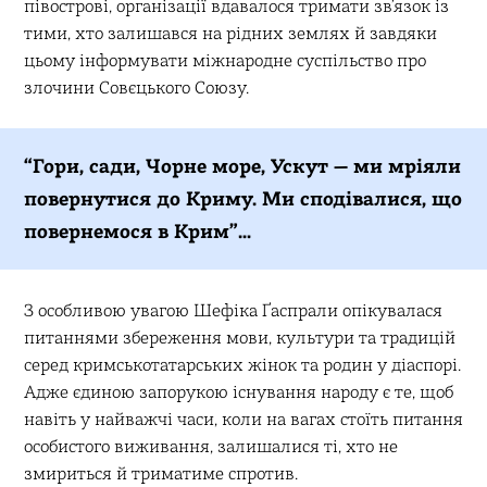
півострові, організації вдавалося тримати звʼязок із
тими, хто залишався на рідних землях й завдяки
цьому інформувати міжнародне суспільство про
злочини Совєцького Союзу.
“Гори, сади, Чорне море, Ускут — ми мріяли
повернутися до Криму. Ми сподівалися, що
повернемося в Крим”…
З особливою увагою Шефіка Ґаспрали опікувалася
питаннями збереження мови, культури та традицій
серед кримськотатарських жінок та родин у діаспорі.
Адже єдиною запорукою існування народу є те, щоб
навіть у найважчі часи, коли на вагах стоїть питання
особистого виживання, залишалися ті, хто не
змириться й триматиме спротив.