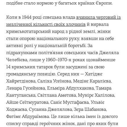
подібне стало нормою у багатьох країнах Європи.
Коли в 1944 році совєцька влада
вчинила черговий із
незліченної кількості своїх злочинів
й вирвала
кримськотатарський народ з рідної землі, жінки
стали опорою національного руху, взявши на себе
активні ролі у національній боротьбі. За
підрахунками політв’язня совєцьких часів Джеляла
Челебієва, лише у 1960–1970-х роках щонайменше
14 кримських татарок були засуджені за свою
громадянську позицію. Серед них — Хатіджє
Хайретдінова, Саліха Усеїнова, Медінє Каралієва,
Ленара Гусейнова, Ельміра Абдулхакова, Тамара
Кантуганська, Світлана Аметова, Мунірє Халілова,
Айше Сеїтмуратова, Саніє Мустафаєва, Ульвіє
Ходжаєва, Сусанна Джелялова, Зєра Шабанова,
Фатімє Абдураїмова. Це лише кілька імен із довгого
списку справді героїчних жінок, дані про яких були