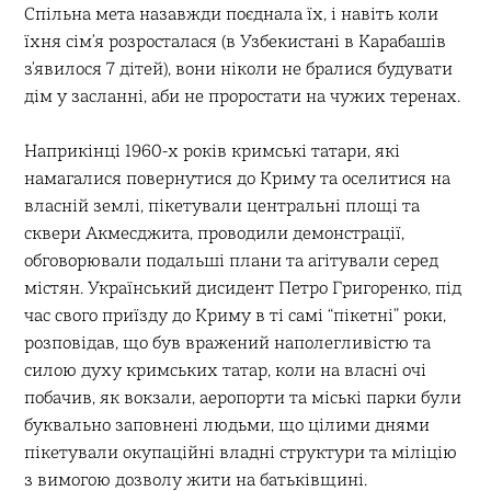
Спільна мета назавжди поєднала їх, і навіть коли
їхня сімʼя розросталася (в Узбекистані в Карабашів
зʼявилося 7 дітей), вони ніколи не бралися будувати
дім у засланні, аби не проростати на чужих теренах.
Наприкінці 1960-х років кримські татари, які
намагалися повернутися до Криму та оселитися на
власній землі, пікетували центральні площі та
сквери Акмесджита, проводили демонстрації,
обговорювали подальші плани та агітували серед
містян. Український дисидент Петро Григоренко, під
час свого приїзду до Криму в ті самі “пікетні” роки,
розповідав, що був вражений наполегливістю та
силою духу кримських татар, коли на власні очі
побачив, як вокзали, аеропорти та міські парки були
буквально заповнені людьми, що цілими днями
пікетували окупаційні владні структури та міліцію
з вимогою дозволу жити на батьківщині.