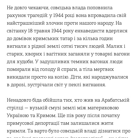
Не довго чекаючи, совєцька влада поповнила
рахунок трагедій: у 1944 році вона впровадила свій
найстрашніший злочин проти нашого народу. На
світанку 18 травня 1944 року енкаведисти вдерлися
до домівок кримських татар і за кілька годин
вигнали з рідної землі сотні тисяч людей. Малих і
старих, хворих і вагітних заганяли у товарні вагони
для худоби. У задушливих темних вагонах люди
помирали від голоду й спраги, а тіла мертвих
викидали просто на колію. Діти, які народжувалися
в дорозі, зустрічали світ у пеклі вигнання.
Ненадовго біда обійшла тих, хто жив на Арабатській
стрілці — вузькій смузі землі між материковою
Україною та Кримом. Ще пів року після початку
примусової депортації там залишалися жити
кримли. Та варто було совєцькій владі дізнатися про