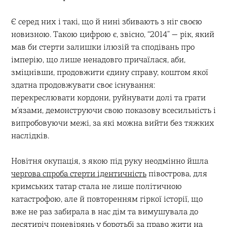
Є серед них і такі, що й нині збивають з ніг своєю
новизною. Такою цифрою є, звісно, “2014” — рік, який
мав би стерти залишки ілюзій та сподівань про
імперію, що лише ненадовго причаїлася, аби,
зміцнівши, продовжити єдину справу, коштом якої
здатна продовжувати своє існування:
перекреслювати кордони, руйнувати долі та грати
мʼязами, демонструючи свою показову всесильність і
випробовуючи межі, за які можна вийти без тяжких
наслідків.
Новітня окупація, з якою під руку неодмінно йшла
чергова спроба стерти ідентичність
півострова, для
кримських татар стала не лише політичною
катастрофою, але й повторенням гіркої історії, що
вже не раз забирала в нас дім та вимушувала до
десятиріч поневірянь у боротьбі за право жити на