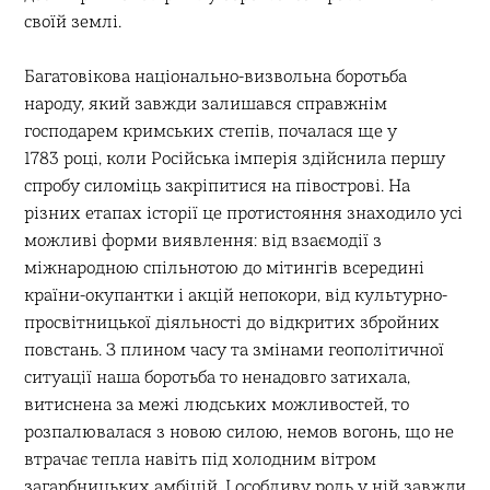
своїй землі.
Багатовікова національно-визвольна боротьба
народу, який завжди залишався справжнім
господарем кримських степів, почалася ще у
1783 році, коли Російська імперія здійснила першу
спробу силоміць закріпитися на півострові. На
різних етапах історії це протистояння знаходило усі
можливі форми виявлення: від взаємодії з
міжнародною спільнотою до мітингів всередині
країни-окупантки і акцій непокори, від культурно-
просвітницької діяльності до відкритих збройних
повстань. З плином часу та змінами геополітичної
ситуації наша боротьба то ненадовго затихала,
витиснена за межі людських можливостей, то
розпалювалася з новою силою, немов вогонь, що не
втрачає тепла навіть під холодним вітром
загарбницьких амбіцій. І особливу роль у ній завжди