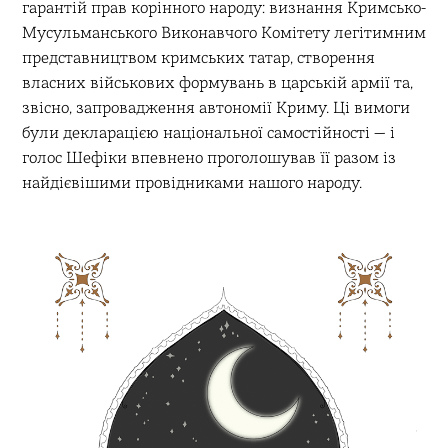
гарантій прав корінного народу: визнання Кримсько-
Мусульманського Виконавчого Комітету легітимним
представництвом кримських татар, створення
власних військових формувань в царській армії та,
звісно, запровадження автономії Криму. Ці вимоги
були декларацією національної самостійності — і
голос Шефіки впевнено проголошував її разом із
найдієвішими провідниками нашого народу.