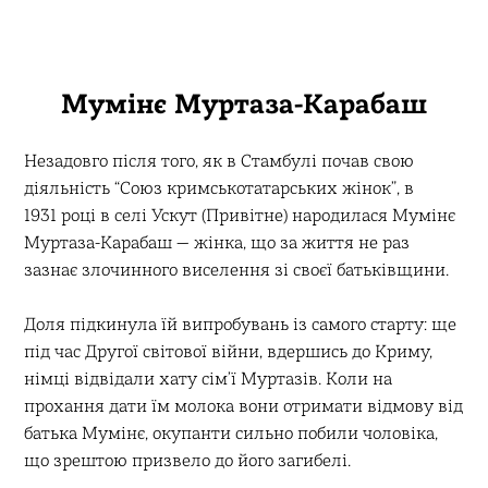
Мумінє Муртаза-Карабаш
Незадовго після того, як в Стамбулі почав свою
діяльність “Союз кримськотатарських жінок”, в
1931 році в селі Ускут (Привітне) народилася Мумінє
Муртаза-Карабаш — жінка, що за життя не раз
зазнає злочинного виселення зі своєї батьківщини.
Доля підкинула їй випробувань із самого старту: ще
під час Другої світової війни, вдершись до Криму,
німці відвідали хату сімʼї Муртазів. Коли на
прохання дати їм молока вони отримати відмову від
батька Мумінє, окупанти сильно побили чоловіка,
що зрештою призвело до його загибелі.