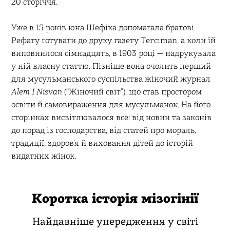
20 сторіччя.
Уже в 15 років юна Шефіка допомагала братові
Рефату готувати до друку газету Tercıman, а коли їй
виповнилося сімнадцять, в 1903 році — надрукувала
у ній власну статтю. Пізніше вона очолить перший
для мусульманського суспільства жіночий журнал
Alem I Nisvan
(“Жіночий світ”), що став простором
освіти й самовираження для мусульманок. На його
сторінках висвітлювалося все: від новин та законів
до порад із господарства, від статей про мораль,
традиції, здоров’я й виховання дітей до історій
видатних жінок.
Коротка історія мізогінії
Найдавніше упередження у світі