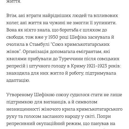
життя.
Втім, ані втрати найрідніших людей та впливових
колег, ані життя на чужині не змогли її зупинити.
Вона як ніхто знала, що боротьба є шляхом до
свободи, тож вже у 1930 році Шефіка заснувала й
очолила в Стамбулі “Союз кримськотатарських
жінок”. Організація допомагала емігрантам, які
хвилями прибували до Туреччини після совєцьких
репресій і штучного голоду в Криму 1921–1923 років:
знаходила для них житло й роботу, підтримувала
адаптацію.
Утвореному Шефікою союзу судилося стати не лише
підтримкою для вигнанців, а й символом
незнищенності жіночого крила кримськотатарського
руху та голосом засланого народу у світі. Попри
репресивний окупаційний режим, що панував на