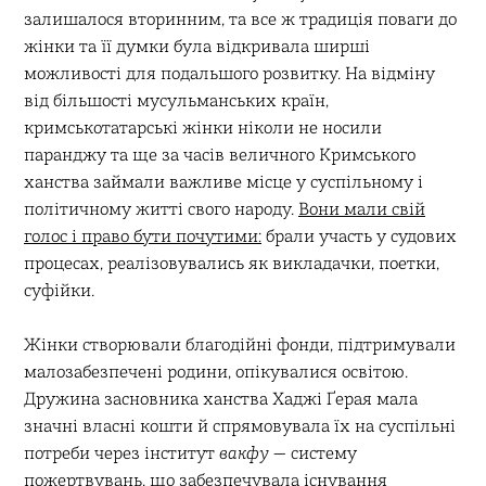
залишалося вторинним, та все ж традиція поваги до
жінки та її думки була відкривала ширші
можливості для подальшого розвитку. На відміну
від більшості мусульманських країн,
кримськотатарські жінки ніколи не носили
паранджу та ще за часів величного Кримського
ханства займали важливе місце у суспільному і
політичному житті свого народу.
Вони мали свій
голос і право бути почутими:
брали участь у судових
процесах, реалізовувались як викладачки, поетки,
суфійки.
Жінки створювали благодійні фонди, підтримували
малозабезпечені родини, опікувалися освітою.
Дружина засновника ханства Хаджі Ґерая мала
значні власні кошти й спрямовувала їх на суспільні
потреби через інститут
вакфу
— систему
пожертвувань, що забезпечувала існування