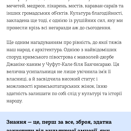
мечетей, медресе, лікарень, мостів, караван-сараїв та
інших громадських об’єктів. Культура благодійності,
закладена ще тоді, є однією із рушійних сил, яку ми
пронесли крізь всі негаразди аж до сьогодення.
Ще одним нагадуванням про рівність, до якої тяжів
наш народ, є архітектура. Однією з найвідоміших
споруд кримського півострова є мавзолей-дюрбе
Джанікє-ханим у Чуфут-Кале біля Бахчисараю. Ця
велична усипальниця не лише увічнила ім’я її
власниці, а й засвідчила високий статус і
можливості кримськотатарських жінок, їхню
здатність залишати по собі слід у культурі та історії
народу.
Знання — це, перш за все, зброя, здатна
захистити від культурної амнезії, яку