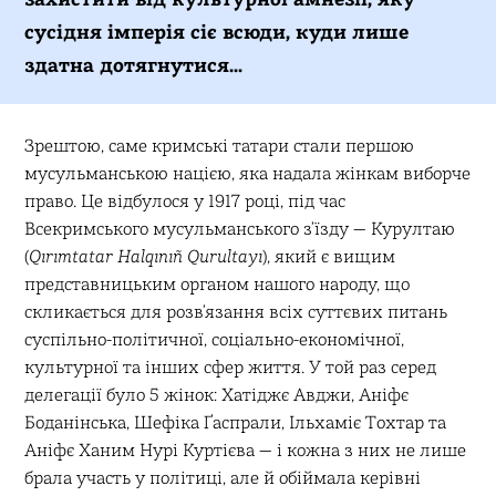
сусідня імперія сіє всюди, куди лише
здатна дотягнутися…
Зрештою, саме кримські татари стали першою
мусульманською нацією, яка надала жінкам виборче
право. Це відбулося у 1917 році, під час
Всекримського мусульманського з’їзду — Курултаю
(
Qırımtatar
Halqınıñ
Qurultayı
), який є вищим
представницьким органом нашого народу, що
скликається для розв’язання всіх суттєвих питань
суспільно-політичної, соціально-економічної,
культурної та інших сфер життя. У той раз серед
делегації було 5 жінок: Хатіджє Авджи, Аніфє
Боданінська, Шефіка Ґаспрали, Ільхаміє Тохтар та
Аніфє Ханим Нурі Куртієва — і кожна з них не лише
брала участь у політиці, але й обіймала керівні