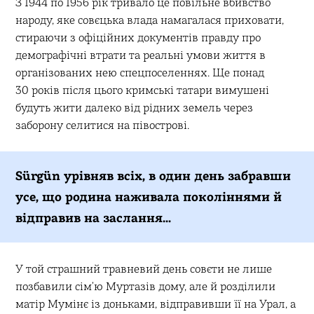
З 1944 по 1956 рік тривало це повільне вбивство
народу, яке совєцька влада намагалася приховати,
стираючи з офіційних документів правду про
демографічні втрати та реальні умови життя в
організованих нею спецпоселеннях. Ще понад
30 років після цього кримські татари вимушені
будуть жити далеко від рідних земель через
заборону селитися на півострові.
Sürgün урівняв всіх, в один день забравши
усе, що родина наживала поколіннями й
відправив на заслання…
У той страшний травневий день совєти не лише
позбавили сімʼю Муртазів дому, але й розділили
матір Мумінє із доньками, відправивши її на Урал, а