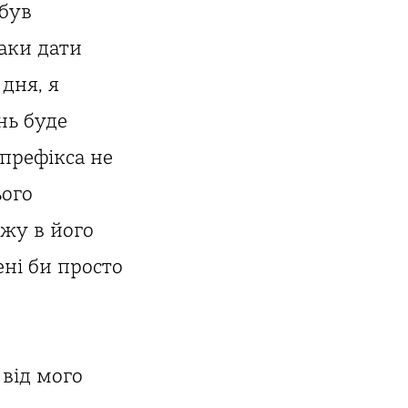
 був
аки дати
дня, я
нь буде
префікса не
ього
ежу в його
ені би просто
 від мого