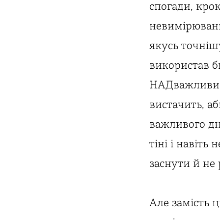
спогади, крок
невимірювани
якусь точніш
використав би
НАДважливим)
вистачить, а
важливого дня
тіні і навіть
заснути й не 
Але замість ц