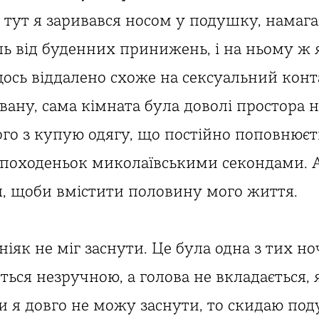
,
тут я заривався носом у подушку, намаг
ль від буденних принижень, і на ньому ж
щось віддалено схоже на сексуальний конт
вану, сама кімната була доволі простора н
ого з купую одягу, що постійно поповнюєт
походеньок миколаївськими секондами. А
ця, щоби вмістити половину мого життя.
 ніяк не міг заснути. Це була одна з тих н
ься незручною, а голова не вкладається, я
и я довго не можу заснути, то скидаю по