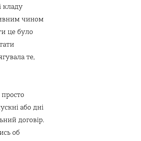
і кладу
 дивним чином
ти це було
стати
гувала те,
 просто
ускні або дні
ьний договір.
ись об