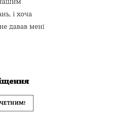
 нашим
ь, і хоча
не давав мені
віщення