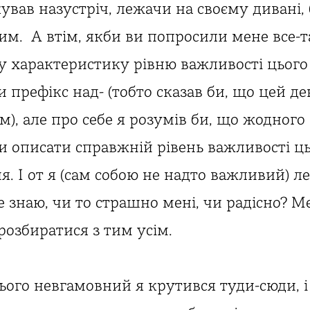
ував назустріч, лежачи на своєму дивані,
м. А втім, якби ви попросили мене все-т
у характеристику рівню важливості цього 
 префікс над- (тобто сказав би, що цей де
, але про себе я розумів би, що жодного 
би описати справжній рівень важливості ц
. І от я (сам собою не надто важливий) л
 не знаю, чи то страшно мені, чи радісно? М
розбиратися з тим усім.
ього невгамовний я крутився туди-сюди, і