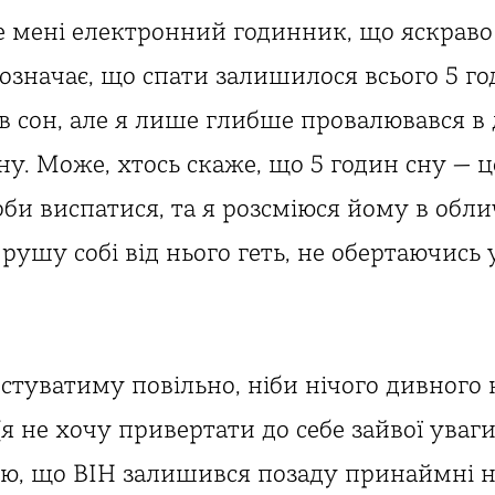
же мені електронний годинник, що яскраво
означає, що спати залишилося всього 5 год
в сон, але я лише глибше провалювався в 
ну. Може, хтось скаже, що 5 годин сну — 
оби виспатися, та я розсміюся йому в обли
 рушу собі від нього геть, не обертаючись
стуватиму повільно, ніби нічого дивного 
(я не хочу привертати до себе зайвої уваги
ю, що ВІН залишився позаду принаймні на