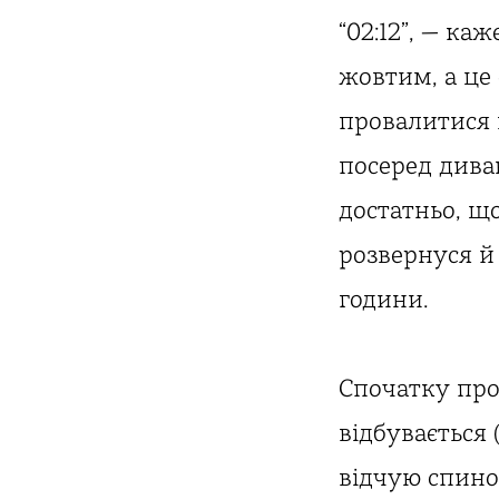
“02:12”, — ка
жовтим, а це 
провалитися 
посеред дива
достатньо, щ
розвернуся й
години.
Спочатку про
відбувається 
відчую спино