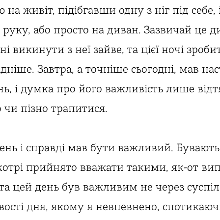
ю на живіт, підібгавши одну з ніг під себе, 
а руку, або просто на диван. Зазвичай це
і викинути з неї зайве, та цієї ночі зроби
дніше. Завтра, а точніше сьогодні, мав на
ь, і думка про його важливість лише відтя
 чи пізно трапитися.
ень і справді мав бути важливий. Бувають
котрі прийнято вважати такими, як-от вип
та цей день був важливим не через суспіл
вості дня, якому я невпевнено, спотикаюч