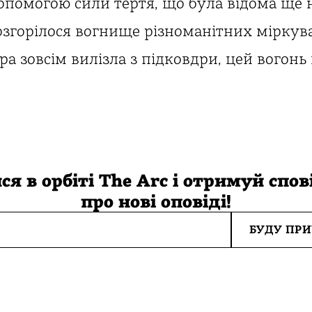
допомогою сили тертя, що була відома ще
згорілося вогнище різноманітних міркуван
а зовсім вилізла з підковдри, цей вогонь 
ся в орбіті The Arc і отримуй спо
про нові оповіді!