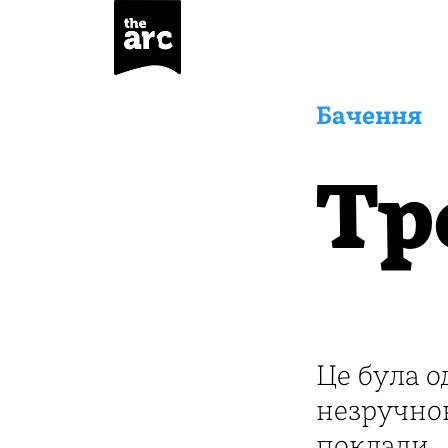
Бачення
Тр
Це була о
незручною,
поклади...