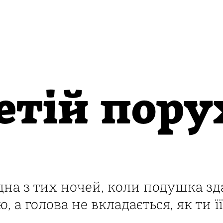
етій пору
дна з тих ночей, коли подушка зд
 а голова не вкладається, як ти її