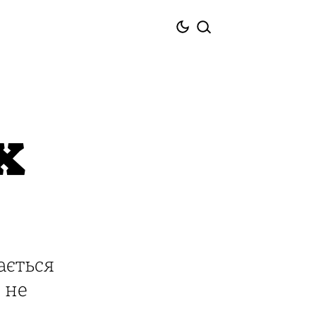
х
ається
 не