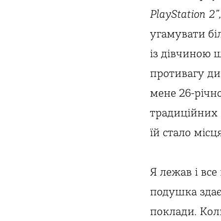
PlayStation 2”
угамувати бі
із дівчиною 
противагу ди
мене 26-річн
традиційних 
їй стало міс
Я лежав і все
подушка здаєт
поклади. Кол