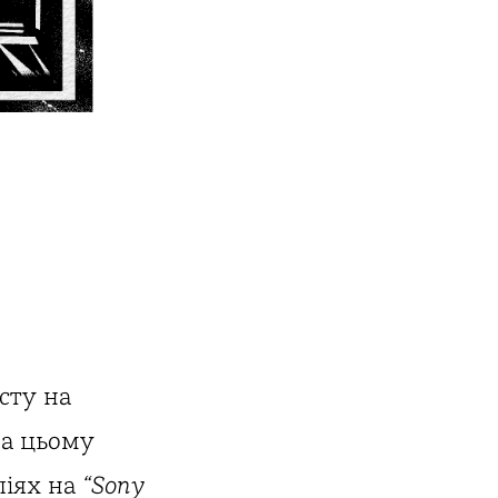
сту на
На цьому
ліях на
“Sony