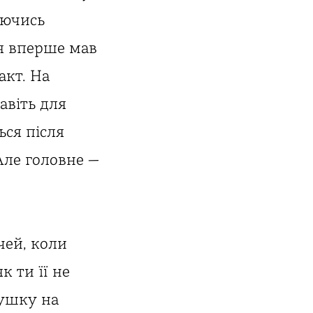
аючись
 я вперше мав
акт. На
авіть для
ься після
ле головне —
очей, коли
к ти її не
душку на