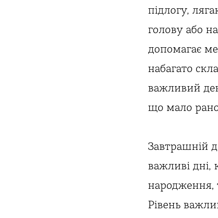
підлогу, ляга
голову або н
допомагає мен
набагато скла
важливий ден
що мало рано
Завтрашній д
важливі дні, 
народження, 
Рівень важли