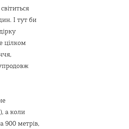
 світиться
ин. І тут би
дірку
це цілком
ччя,
 упродовж
не
), а коли
 900 метрів,