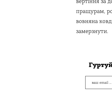
вертіння за 
пращурам, ро
вовняна ковдр
замерзнути.
Гуртуй