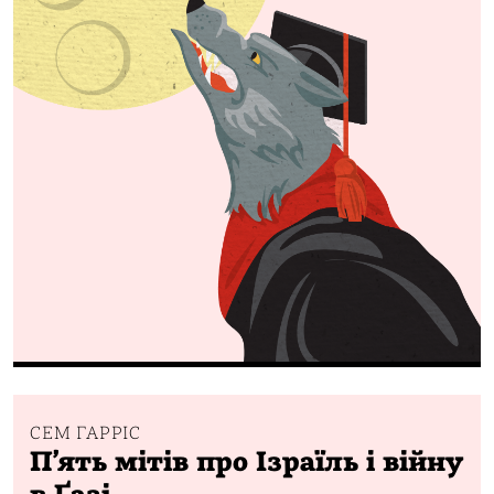
СЕМ ГАРРІС
Пʼять мітів про Ізраїль і війну