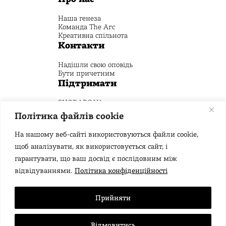
Наша генеза
Команда The Arc
Креативна спільнота
Контакти
Надішли свою оповідь
Бути причетним
Підтримати
SHOP.ARC.UA
Пожертвуй на Креативний фонд
Політика файлів cookie
Стежити
На нашому веб-сайті використовуються файли cookie,
щоб аналізувати, як використовується сайт, і
гарантувати, що ваш досвід є послідовним між
відвідуваннями.
Політика конфіденційності
Прийняти
Публічний договір
Політика конфіденційності
Правила та умови
Відмовитись