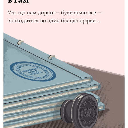
в Ґазі
Усе, що нам дороге — буквально все —
знаходиться по один бік цієї прірви...