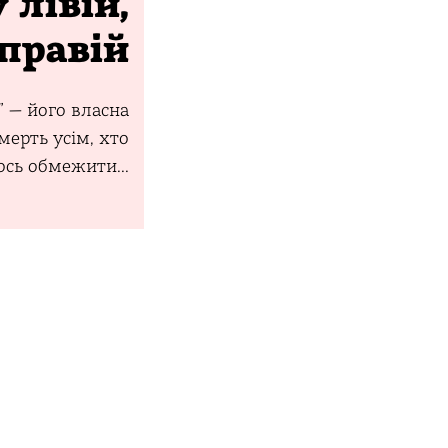
 лівій,
 правій
” — його власна
мерть усім, хто
ось обмежити...