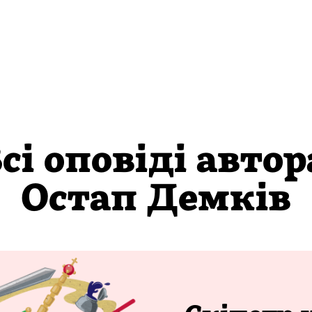
сі оповіді автор
Остап Демків