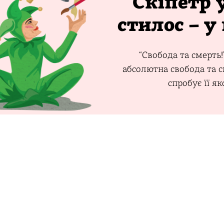
Скіпетр у
стилос – у
“Свобода та смерть!
абсолютна свобода та с
спробує її як