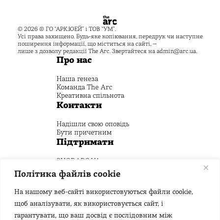
© 2026 ® ГО “АРК.ЮЕЙ” і ТОВ “УМ”.
Усі права захищено. Будь-яке копіювання, передрук чи наступне
поширення інформації, що міститься на сайті, —
лише з дозволу редакції The Arc. Звертайтеся на
admin@arc.ua
.
Про нас
Наша генеза
Команда The Arc
Креативна спільнота
Контакти
Надішли свою оповідь
Бути причетним
Підтримати
SHOP.ARC.UA
Пожертвуй на Креативний фонд
Політика файлів cookie
Стежити
На нашому веб-сайті використовуються файли cookie,
щоб аналізувати, як використовується сайт, і
гарантувати, що ваш досвід є послідовним між