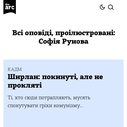
Всі оповіді, проілюстровані:
Софія Рунова
КАДМ
Ширлан: покинуті, але не
прокляті
Ті, хто сюди потрапляють, мусять
спокутувати гріхи комунізму...